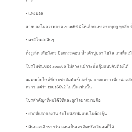
ทาง
• แทงบอล
สายบอลไม่ควรพลาด zeus66 มีให้เลือกแทงครบทุกคู่ ทุกลีก ทั
• คาสิโนสดอื่นๆ
ทั้งรูเล็ต เสือมังกร ป๊อกกระดอน น้ำเต้าปูปลา ไฮโล เกมพื้นเ
โปรโมชันของ zeus66 ไม่ลวง แม้กระนั้นคุ้มแบบจับต้องได้
ผมพบเว็บไซต์ที่ประชาสัมพันธ์เว่อร์ๆมาเยอะมาก เพียงพอคลิ
คราว แต่ว่า zeus66v2 ไม่เป็นเช่นนั้น
โปรสำคัญๆที่ผมได้ใช้และถูกใจมากมายคือ
• ฝากทีแรกของวัน รับโบนัสเพิ่มแบบไม่ต้องลุ้น
• คืนยอดเสียรายวัน ถอนเป็นเครดิตหรือเงินสดก็ได้