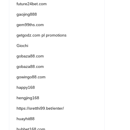
future24bet.com
gaojing888
gem99ths.com
getgodz.com pl promotions
Giochi
gobaza88.com
gobaza88.com
gowingo88.com
happy168
hengjing168
https://sretthi99.bet/enter/
huayhit88
hubbet168.com