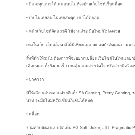
• มีเกมทุกแนวให้เล่นแบบไม่ต้องย้ายเว็บไซต์เว็บสล็อต
• เว็บไม่เคยล่ม ไม่เคยสะดุด เข้าได้ตลอด
• หน้าเว็บไซต์จัดแถวดี ใช้งานง่าย มือใหม่ก็ไม่งงงวย
เกมในเว็บ เว็บสล็อต มิได้มีเพียงแค่เยอะ แต่ยังคัดคุณภาพม
สิ่งที่ทำให้ผมไม่ต้องการที่จะอยากเปลี่ยนเว็บไซต์ไปไหนเลยก
เลือกหมด ทั้งยังเกมเร็ว เกมลุ้น เกมสายวัดใจ หรือสายคิดวิเค
• บาคาร่า
มีให้เลือกเล่นหลายค่ายอีกทั้ง SA Gaming, Pretty Gaming,
z
บาท จะมือใหม่หรือเซียนก็เล่นได้หมด
• สล็อต
รวมค่ายดังมาแบบจัดเต็ม PG Soft, Joker, JILI, Pragmatic