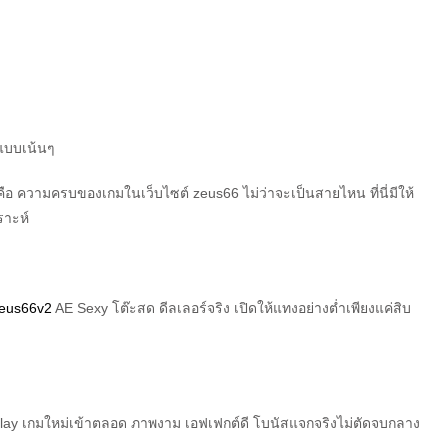
าแบบเน้นๆ
็คือ ความครบของเกมในเว็บไซต์ zeus66 ไม่ว่าจะเป็นสายไหน ที่นี่มีให้
ราะห์
eus66v2
AE Sexy โต๊ะสด ดีลเลอร์จริง เปิดให้แทงอย่างต่ำเพียงแค่สิบ
 Play เกมใหม่เข้าตลอด ภาพงาม เอฟเฟกต์ดี โบนัสแจกจริงไม่ตัดจบกลาง