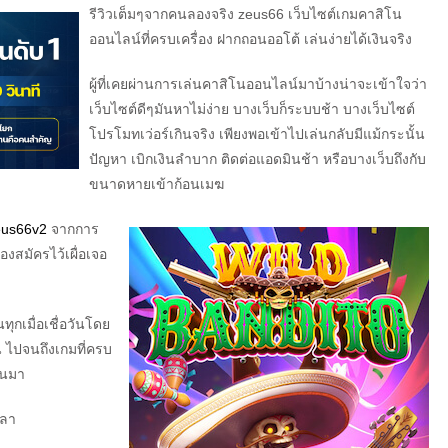
รีวิวเต็มๆจากคนลองจริง zeus66 เว็บไซต์เกมคาสิโน
ออนไลน์ที่ครบเครื่อง ฝากถอนออโต้ เล่นง่ายได้เงินจริง
ผู้ที่เคยผ่านการเล่นคาสิโนออนไลน์มาบ้างน่าจะเข้าใจว่า
เว็บไซต์ดีๆมันหาไม่ง่าย บางเว็บก็ระบบช้า บางเว็บไซต์
โปรโมทเว่อร์เกินจริง เพียงพอเข้าไปเล่นกลับมีแม้กระนั้น
ปัญหา เบิกเงินลำบาก ติดต่อแอดมินช้า หรือบางเว็บถึงกับ
ขนาดหายเข้าก้อนเมฆ
eus66v2
จากการ
งสมัครไว้เผื่อเจอ
ทุกเมื่อเชื่อวันโดย
่น ไปจนถึงเกมที่ครบ
่นมา
วลา