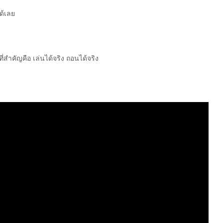
ด้เลย
ที่สำคัญคือ เล่นได้จริง ถอนได้จริง