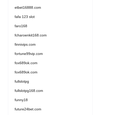
etbet16888.com
fafa 123 slot
faro168
fcharoenkit168.com
finnivips.com
fortune99vip.com
fox689ok.com
fox689ok.com
fullslotpg
fullslotpg168.com
funny18
future24bet.com