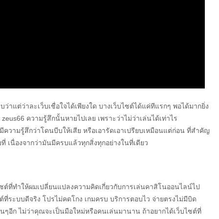
าแต่ว่าละเว็บเชื่อใจได้เพียงใด บางเว็บไซต์ได้แค่ทีแรกๆ พอได้มากยิ่ง
ับ zeus66 ความรู้สึกนั้นหายไปเลย เพราะว่าไม่ว่าเล่นได้เท่าไร
่มีความรู้สึกว่าโดนบีบให้เสีย หรือเอารัดเอาเปรียบเหมือนแต่ก่อน ที่สำคัญ
่ เนื่องจากว่ามันมีครบแล้วทุกสิ่งทุกอย่างในที่เดียว
ว็บไซต์ที่ทำให้ผมเปลี่ยนแปลงความคิดเกี่ยวกับการเล่นคาสิโนออนไลน์ไป
ไซต์ที่ระบบดีจริง โปรไม่คดโกง เกมครบ บริการตอบไว จ่ายตรงไม่มีบิด
นๆอีก ไม่ว่าคุณจะเป็นมือใหม่หรือคนเล่นมานาน ถ้าอยากได้เว็บไซต์ที่