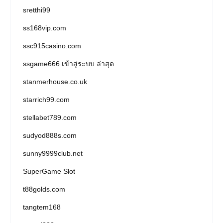
sretthi99
ss168vip.com
ssc915casino.com
ssgame666 เข้าสู่ระบบ ล่าสุด
stanmerhouse.co.uk
starrich99.com
stellabet789.com
sudyod888s.com
sunny9999club.net
SuperGame Slot
t88golds.com
tangtem168