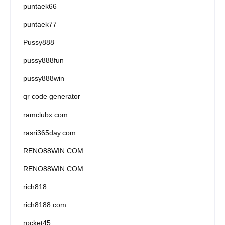
puntaek66
puntaek77
Pussy888
pussy888fun
pussy888win
qr code generator
ramclubx.com
rasri365day.com
RENO88WIN.COM
RENO88WIN.COM
rich818
rich8188.com
rocket45