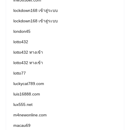
lockdown168 เข้าสู่ระบบ
lockdown168 เข้าสู่ระบบ
london45
lotto432
lotto432 ทางเข้า
lotto432 ทางเข้า
lotto77
luckycat789.com
luis16888.com
lux555.net
m4newonline.com
macau69