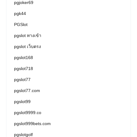
pgjoker69
pgk44
PGSlot
pgslot ทางเข้า
pgslot เว็บตรง
pgslot168
pgslot718
pgslot77
pgslot77.com
pgslot99
pgslot9999.co
pgslot999bets.com
pgslotgolf