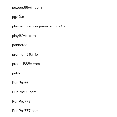
pgzeus88win.com
pgสล็อต
phonemonitoringservice.com CZ
play97vip.com
pokbet88
premium66.info
proded888x.com
public
PunPro66
PunPro66.com
PunPro777
PunPro777.com