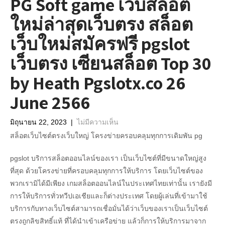
PG Soft game เว็บสล็อต
ใหม่ล่าสุดเว็บตรง สล็อต
เว็บใหม่สมัครฟรี pgslot
เว็บตรง เซียนสล็อต Top 30
by Heath Pgslotx.co 26
June 2566
มิถุนายน 22, 2023
|
ไม่มีความเห็น
สล็อตเว็บไซต์ตรงเว็บใหญ่ โครงข่ายครอบคลุมทุกการเดิมพัน pg
pgslot บริการสล็อตออนไลน์ของเรา เป็นเว็บไซต์ที่มีขนาดใหญ่สูง
ที่สุด ด้วยโครงข่ายที่ครอบคลุมทุกการให้บริการ โดยเว็บไซต์ของ
พวกเรามิได้มีเพียง เกมสล็อตออนไลน์ในประเทศไทยเท่านั้น เรายังมี
การให้บริการทั่วทวีปเอเชียและก็ต่างประเทศ โดยผู้เล่นที่เข้ามาใช้
บริการกับทางเว็บไซต์สามารถเชื่อมั่นได้ว่าเว็บของเราเป็นเว็บไซต์
ตรงถูกลิขสิทธิ์แท้ ที่ได้นำเข้าเครือข่าย แล้วก็การให้บริการมาจาก