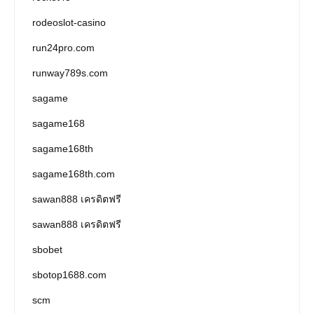
rodeoslot-casino
run24pro.com
runway789s.com
sagame
sagame168
sagame168th
sagame168th.com
sawan888 เครดิตฟรี
sawan888 เครดิตฟรี
sbobet
sbotop1688.com
scm