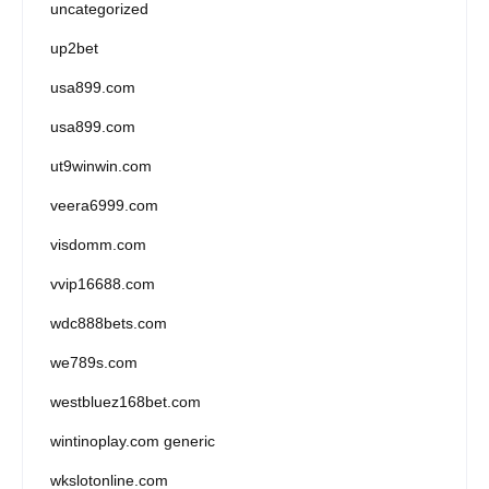
uncategorized
up2bet
usa899.com
usa899.com
ut9winwin.com
veera6999.com
visdomm.com
vvip16688.com
wdc888bets.com
we789s.com
westbluez168bet.com
wintinoplay.com generic
wkslotonline.com