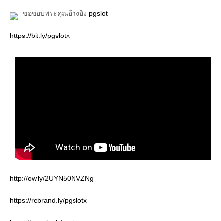
ขอขอบพระคุณอ้างอิง
pgslot
https://bit.ly/pgslotx
http://ow.ly/2UYN50NVZNg
https://rebrand.ly/pgslotx