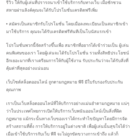
รีวิว ให้กับผู้เล่นที่ปรารถนาเข้าใช้บริการกับทางเว็บ เมื่อชักชวน
สหายผ่านลิงค์คุณจะได้รับโปรโมชั่นเครดิตฟรีเพิ่ม
• สมัครเป็นสมาชิกรับโปรโมชั่น โดยเมื่อลงทะเบียนเป็นสมาชิกเข้า
มาใช้บริการ คุณจะได้รับเครดิตฟรีทันทีเป็นโบนัสแรกเข้า
โปรโมชั่นพวกนี้จัดสร้างขึ้นเพื่อ สมาชิกที่อยากได้เข้าร่วมเป็น ผู้เล่น
คนพิเศษของเรา โดยผู้เล่นจะได้รับโปรโมชั่น รวมทั้งสิทธิประโยชน์
อีกเยอะมากที่เราเตรียมการให้กับผู้ใช้งาน รับประกันว่าจะได้รับสิ่งที่
คุ้มค่าที่สุดอย่างแน่นอน
เว็บไซต์สล็อตออนไลน์ ถูกตามกฎหมาย พีจี มีใบรับรองรับประกัน
คุณภาพ
เราเป็นเว็บสล็อตออนไลน์ที่ให้บริการอย่างแม่นยำตามกฎหมาย แน่ๆ
ว่าในประเทศไทยการเปิดให้บริการเว็บพนันออนไลน์เป็นสิ่งที่ผิด
กฎหมาย แม้กระนั้นทางเว็บของเราได้กระทำไขปัญหาโดยมีการจัด
สร้างสถานที่ตั้ง การให้บริการอยู่ในต่างชาติ เพื่อผู้เล่นนั้นสุขใจได้ว่า
เมื่อเข้าใช้บริการกับเว็บ พีจี จะไม่ถูกขัดขวางการเข้าถึง แล้วก็