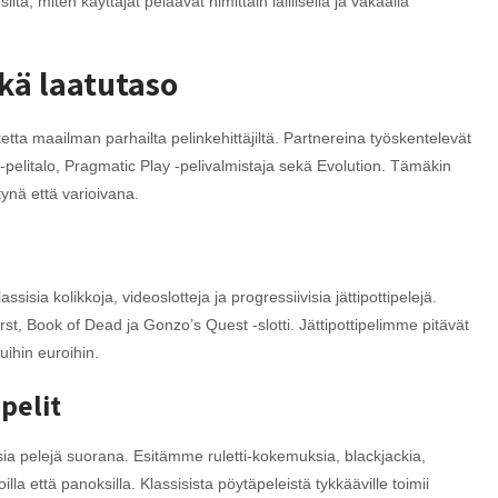
ä, miten käyttäjät pelaavat nimittäin laillisella ja vakaalla
kä laatutaso
etta maailman parhailta pelinkehittäjiltä. Partnereina työskentelevät
elitalo, Pragmatic Play -pelivalmistaja sekä Evolution. Tämäkin
tynä että varioivana.
sia kolikkoja, videoslotteja ja progressiivisia jättipottipelejä.
t, Book of Dead ja Gonzo’s Quest -slotti. Jättipottipelimme pitävät
uihin euroihin.
pelit
isia pelejä suorana. Esitämme ruletti-kokemuksia, blackjackia,
lla että panoksilla. Klassisista pöytäpeleistä tykkääville toimii