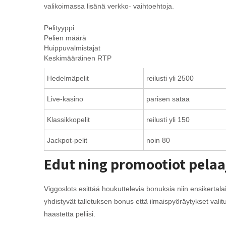
valikoimassa lisänä verkko- vaihtoehtoja.
Pelityyppi
Pelien määrä
Huippuvalmistajat
Keskimääräinen RTP
Hedelmäpelit
reilusti yli 2500
Live-kasino
parisen sataa
Klassikkopelit
reilusti yli 150
Jackpot-pelit
noin 80
Edut ning promootiot pela
Viggoslots esittää houkuttelevia bonuksia niin ensikertalai
yhdistyvät talletuksen bonus että ilmaispyöräytykset vali
haastetta peliisi.