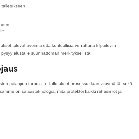
 talletukseen
ineen
lle
set tulevat avoimia että kohtuullisia verrattuna kilpaileviin
pysyy alustalle suunnattoman merkityksellistä.
jaus
en pelaajien tarpeisiin. Talletukset prosessoidaan viipymättä, sekä
ssämme on salausteknologia, mitä protektoi kaikki rahasiirrot ja