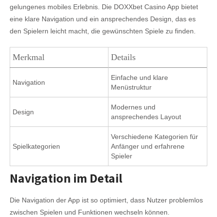
gelungenes mobiles Erlebnis. Die DOXXbet Casino App bietet
eine klare Navigation und ein ansprechendes Design, das es
den Spielern leicht macht, die gewünschten Spiele zu finden.
Merkmal
Details
Einfache und klare
Navigation
Menüstruktur
Modernes und
Design
ansprechendes Layout
Verschiedene Kategorien für
Spielkategorien
Anfänger und erfahrene
Spieler
Navigation im Detail
Die Navigation der App ist so optimiert, dass Nutzer problemlos
zwischen Spielen und Funktionen wechseln können.