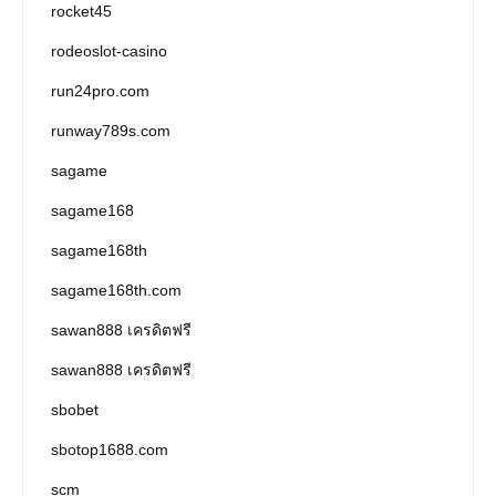
rocket45
rodeoslot-casino
run24pro.com
runway789s.com
sagame
sagame168
sagame168th
sagame168th.com
sawan888 เครดิตฟรี
sawan888 เครดิตฟรี
sbobet
sbotop1688.com
scm