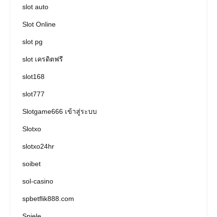
slot auto
Slot Online
slot pg
slot เครดิตฟรี
slot168
slot777
Slotgame666 เข้าสู่ระบบ
Slotxo
slotxo24hr
soibet
sol-casino
spbetflik888.com
Spiele