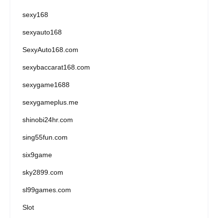
sexy168
sexyauto168
SexyAuto168.com
sexybaccarat168.com
sexygame1688
sexygameplus.me
shinobi24hr.com
sing55fun.com
six9game
sky2899.com
sl99games.com
Slot