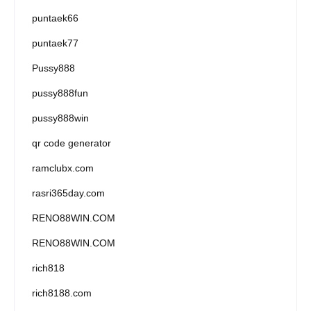
puntaek66
puntaek77
Pussy888
pussy888fun
pussy888win
qr code generator
ramclubx.com
rasri365day.com
RENO88WIN.COM
RENO88WIN.COM
rich818
rich8188.com