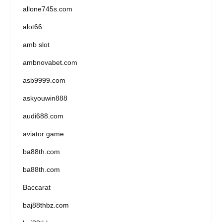
allone745s.com
alot66
amb slot
ambnovabet.com
asb9999.com
askyouwin888
audi688.com
aviator game
ba88th.com
ba88th.com
Baccarat
baj88thbz.com