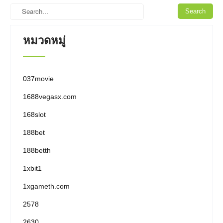
หมวดหมู่
037movie
1688vegasx.com
168slot
188bet
188betth
1xbit1
1xgameth.com
2578
2630