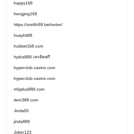
happy168
hengjing168
https://sretthi99.bet/enter/
huayhit88
hubbet168.com
hydra888 เครดิตฟรี
hyperclub-casino.com
hyperclub-casino.com
infyplus888.com
item388.com
Jinda55
jinda888
Joker123