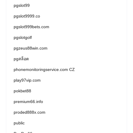
pgslot99
pgslot9999.co
pgslot999bets.com
pgslotgolf
pgzeus88win.com
pgสล็อต
phonemonitoringservice.com CZ
play97vip.com
pokbet88
premium66.info
proded888x.com
public