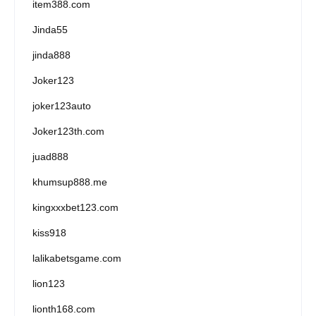
item388.com
Jinda55
jinda888
Joker123
joker123auto
Joker123th.com
juad888
khumsup888.me
kingxxxbet123.com
kiss918
lalikabetsgame.com
lion123
lionth168.com