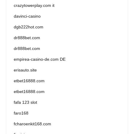
crazytowerplay.com it
davinci-casino
dgb222hot.com
dr888bet.com
dr888bet.com
empirea-casino-de.com DE
erisauto.site
etbet16888.com
etbet16888.com
fafa 123 slot
faro168
fcharoenkit168.com