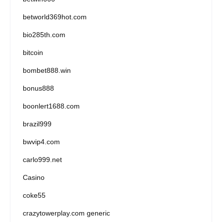
betworld369hot.com
bio285th.com
bitcoin
bombet888.win
bonus888
boonlert1688.com
brazil999
bwvip4.com
carlo999.net
Casino
coke55
crazytowerplay.com generic