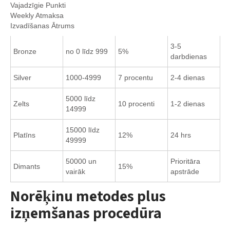
Vajadzīgie Punkti
Weekly Atmaksa
Izvadīšanas Ātrums
3-5
Bronze
no 0 līdz 999
5%
darbdienas
Silver
1000-4999
7 procentu
2-4 dienas
5000 līdz
Zelts
10 procenti
1-2 dienas
14999
15000 līdz
Platīns
12%
24 hrs
49999
50000 un
Prioritāra
Dimants
15%
vairāk
apstrāde
Norēķinu metodes plus
izņemšanas procedūra