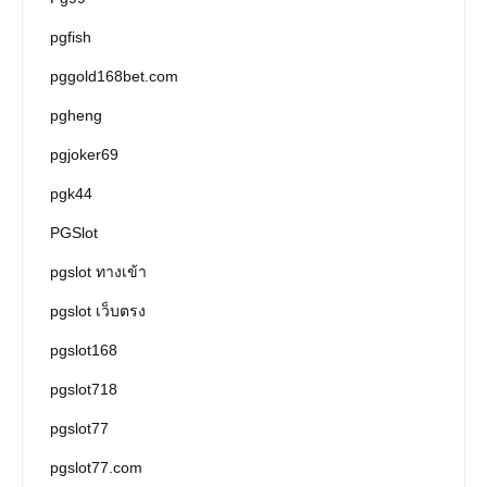
pgfish
pggold168bet.com
pgheng
pgjoker69
pgk44
PGSlot
pgslot ทางเข้า
pgslot เว็บตรง
pgslot168
pgslot718
pgslot77
pgslot77.com