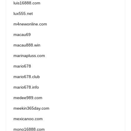
luis16888.com
lux555.net
m4newonline.com
macau69
macau888.win
marinapluss.com
mario678
mario678.club
mario678.info
medee989.com
meekin365day.com
mexicanoo.com
mono16888.com