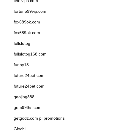
finnivips.com
fortune99vip.com
fox689ok.com
fox689ok.com
fullslotpg
fullslotpg168.com
funny18
future24bet.com
future24bet.com
gaojing888
gem99ths.com
getgodz.com pl promotions
Giochi