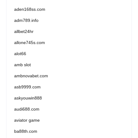
aden168ss.com
adm789.info
allbet24hr
allone745s.com
alot66
amb slot
ambnovabet.com
asb9999.com
askyouwin888
audi688.com
aviator game
ba88th.com