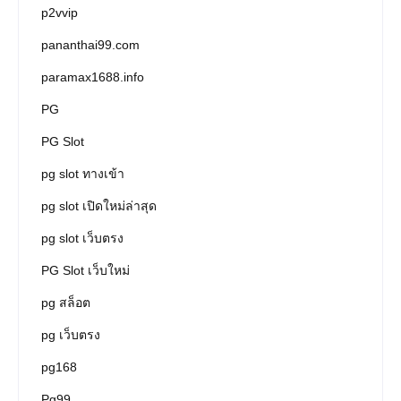
p2vvip
pananthai99.com
paramax1688.info
PG
PG Slot
pg slot ทางเข้า
pg slot เปิดใหม่ล่าสุด
pg slot เว็บตรง
PG Slot เว็บใหม่
pg สล็อต
pg เว็บตรง
pg168
Pg99