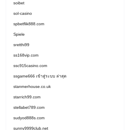
soibet
sol-casino
spbetflik888.com
Spiele
sretthi99
ss168vip.com
ssc915casino.com
ssgame666 เข้าสู่ระบบ ล่าสุด
stanmerhouse.co.uk
starrich99.com
stellabet789.com
sudyod888s.com
sunny9999club.net