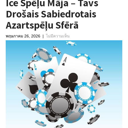
Ice Spēļu Māja – Tavs
Drošais Sabiedrotais
Azartspēļu Sfērā
พฤษภาคม 26, 2026
|
ไม่มีความเห็น