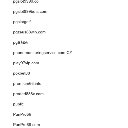
pgslot9999.co
pgslot999bets.com
pgslotgolf
pgzeus88win.com
pgสล็อต
phonemonitoringservice.com CZ
play97vip.com
pokbet88
premium66.info
proded888x.com
public
PunPro66
PunPro66.com