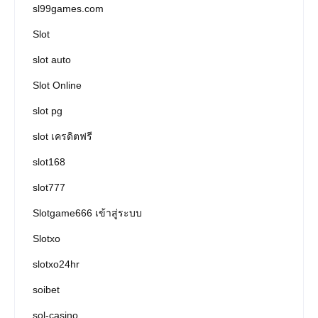
sl99games.com
Slot
slot auto
Slot Online
slot pg
slot เครดิตฟรี
slot168
slot777
Slotgame666 เข้าสู่ระบบ
Slotxo
slotxo24hr
soibet
sol-casino