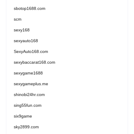
sbotop1688.com
scm
sexy168
sexyauto168
SexyAuto168.com
sexybaccarat168.com
sexygame1688
sexygameplus.me
shinobi24hr.com
sing55fun.com
six9game
sky2899.com