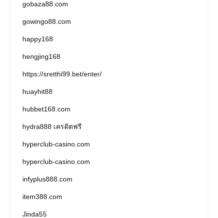
gobaza88.com
gowingo88.com
happy168
hengjing168
https://sretthi99.bet/enter/
huayhit88
hubbet168.com
hydra888 เครดิตฟรี
hyperclub-casino.com
hyperclub-casino.com
infyplus888.com
item388.com
Jinda55