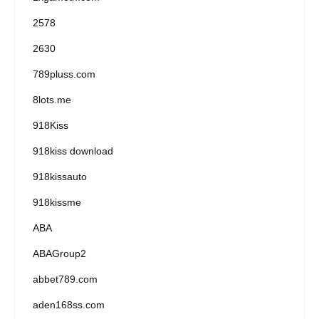
2578
2630
789pluss.com
8lots.me
918Kiss
918kiss download
918kissauto
918kissme
ABA
ABAGroup2
abbet789.com
aden168ss.com