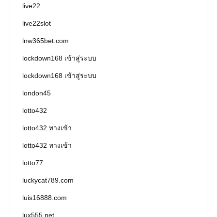
live22
live22slot
lnw365bet.com
lockdown168 เข้าสู่ระบบ
lockdown168 เข้าสู่ระบบ
london45
lotto432
lotto432 ทางเข้า
lotto432 ทางเข้า
lotto77
luckycat789.com
luis16888.com
lux555.net