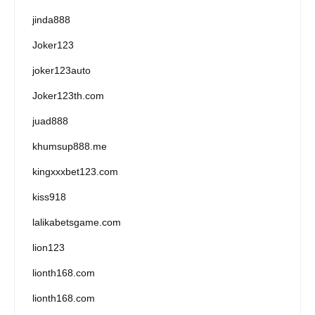
jinda888
Joker123
joker123auto
Joker123th.com
juad888
khumsup888.me
kingxxxbet123.com
kiss918
lalikabetsgame.com
lion123
lionth168.com
lionth168.com