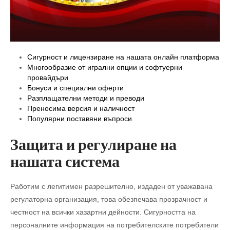
Сигурност и лицензиране на нашата онлайн платформа
Многообразие от игрални опции и софтуерни
провайдъри
Бонуси и специални оферти
Разплащателни методи и преводи
Преносима версия и наличност
Популярни поставяни въпроси
Защита и регулиране на
нашата система
Работим с легитимен разрешително, издаден от уважавана
регулаторна организация, това обезпечава прозрачност и
честност на всички хазартни дейности. Сигурността на
персоналните информация на потребителските потребители