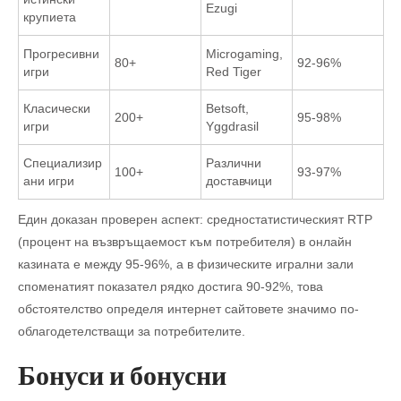
Ezugi
крупиета
Прогресивни
Microgaming,
80+
92-96%
игри
Red Tiger
Класически
Betsoft,
200+
95-98%
игри
Yggdrasil
Специализир
Различни
100+
93-97%
ани игри
доставчици
Един доказан проверен аспект: средностатистическият RTP
(процент на възвръщаемост към потребителя) в онлайн
казината е между 95-96%, а в физическите игрални зали
споменатият показател рядко достига 90-92%, това
обстоятелство определя интернет сайтовете значимо по-
облагодетелстващи за потребителите.
Бонуси и бонусни