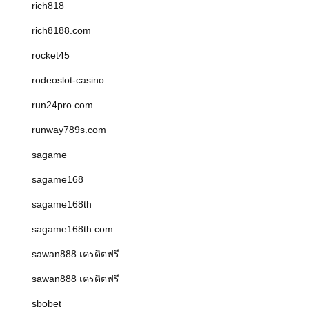
rich818
rich8188.com
rocket45
rodeoslot-casino
run24pro.com
runway789s.com
sagame
sagame168
sagame168th
sagame168th.com
sawan888 เครดิตฟรี
sawan888 เครดิตฟรี
sbobet