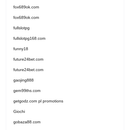
fox689ok.com
fox689ok.com
fullslotpg
fullslotpg168.com
funny18
future24bet.com
future24bet.com
gaojing888
gem99ths.com
getgodz.com pl promotions
Giochi
gobaza88.com