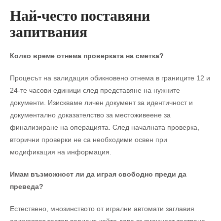
Най-често поставяни
запитвания
Колко време отнема проверката на сметка?
Процесът на валидация обикновено отнема в границите 12 и
24-те часови единици след представяне на нужните
документи. Изискваме личен документ за идентичност и
документално доказателство за местоживеене за
финализиране на операцията. След началната проверка,
вторични проверки не са необходими освен при
модификация на информация.
Имам възможност ли да играя свободно преди да
преведа?
Естествено, мнозинството от игрални автомати заглавия