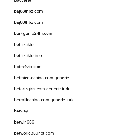
Baccarat
baj88thbz.com
baj88thbz.com
bar4game24hr.com
betflixtikto
betflixtikto.info
betm4vip.com
betmica-casino.com generic
betorizgiris.com generic turk
betrallicasino.com generic turk
betway
betwin666
betworld369hot.com