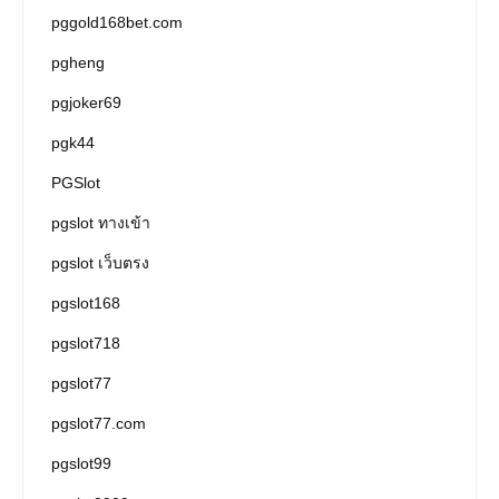
pggold168bet.com
pgheng
pgjoker69
pgk44
PGSlot
pgslot ทางเข้า
pgslot เว็บตรง
pgslot168
pgslot718
pgslot77
pgslot77.com
pgslot99