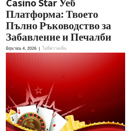
Casino Star Уеб
Платформа: Твоето
Пълно Ръководство за
Забавление и Печалби
มิถุนายน 4, 2026
|
ไม่มีความเห็น