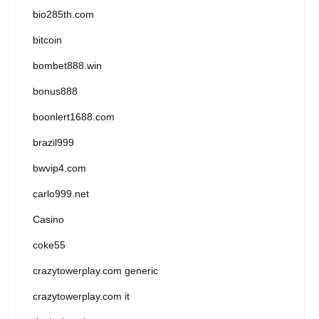
bio285th.com
bitcoin
bombet888.win
bonus888
boonlert1688.com
brazil999
bwvip4.com
carlo999.net
Casino
coke55
crazytowerplay.com generic
crazytowerplay.com it