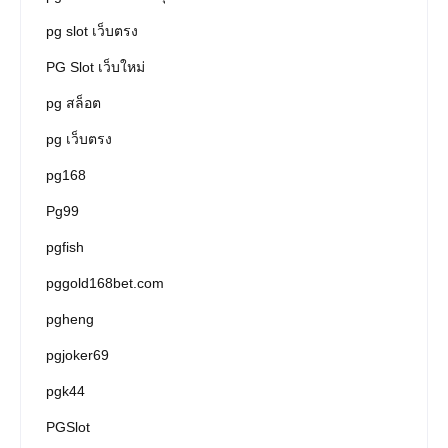
pg slot เว็บตรง
PG Slot เว็บใหม่
pg สล็อต
pg เว็บตรง
pg168
Pg99
pgfish
pggold168bet.com
pgheng
pgjoker69
pgk44
PGSlot