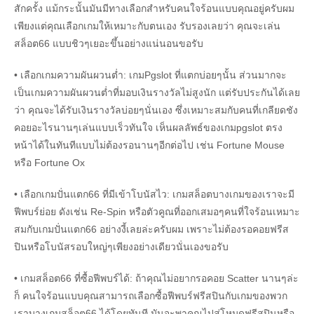
สักครั้ง แม้กระนั้นมันมีทางเลือกสำหรับคนใจร้อนแบบคุณอยู่ครับผม
เพียงแต่คุณเลือกเกมให้เหมาะกับตนเอง รับรองเลยว่า คุณจะเล่น
สล็อต66 แบบชิวๆเยอะขึ้นอย่างแน่นอนขอรับ
• เลือกเกมความผันผวนต่ำ: เกมPgslot ที่แตกบ่อยๆนั้น ส่วนมากจะ
เป็นเกมความผันผวนต่ำที่มอบเงินรางวัลไม่สูงนัก แต่รับประกันได้เลย
ว่า คุณจะได้รับเงินรางวัลบ่อยๆนั่นเอง ซึ่งเหมาะสมกับคนที่เกลียดชัง
คอยอะไรนานๆเล่นแบบเร็วทันใจ เห็นผลลัพธ์ของเกมpgslot ตรง
หน้าได้ในทันทีแบบไม่ต้องรอนานๆอีกต่อไป เช่น Fortune Mouse
หรือ Fortune Ox
• เลือกเกมปั่นแตก66 ที่มีเข้าโบนัสไว: เกมสล็อตบางเกมของเราจะมี
ฟีพบร์ย่อย ดังเช่น Re-Spin หรือตัวคูณที่ออกเสมอๆคนที่ใจร้อนเหมาะ
สมกับเกมปั่นแตก66 อย่างงี้เลยล่ะครับผม เพราะไม่ต้องรอคอยฟรีส
ปินหรือโบนัสรอบใหญ่ๆเพียงอย่างเดียวนั่นเองขอรับ
• เกมสล็อต66 ที่ซื้อฟีพบร์ได้: ถ้าคุณไม่อยากรอคอย Scatter นานๆล่ะ
ก็ คนใจร้อนแบบคุณสามารถเลือกซื้อฟีพบร์ฟรีสปินกับเกมของพวก
เราบางเกมสล็อต66 ได้โดยทันที มันจะพาคุณไปสู่โหมดฟรีสปินหรือ