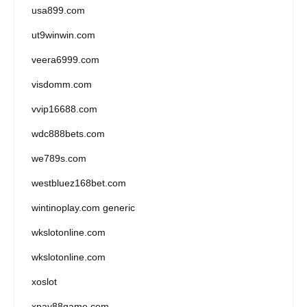
usa899.com
ut9winwin.com
veera6999.com
visdomm.com
vvip16688.com
wdc888bets.com
we789s.com
westbluez168bet.com
wintinoplay.com generic
wkslotonline.com
wkslotonline.com
xoslot
xpay88game.com