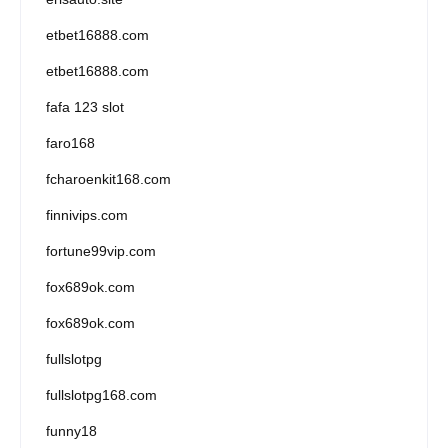
etbet16888.com
etbet16888.com
fafa 123 slot
faro168
fcharoenkit168.com
finnivips.com
fortune99vip.com
fox689ok.com
fox689ok.com
fullslotpg
fullslotpg168.com
funny18