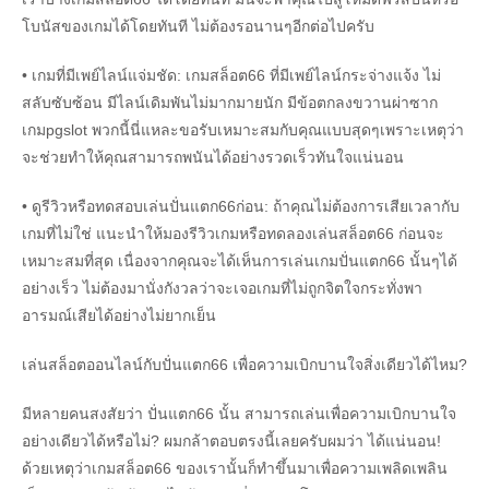
โบนัสของเกมได้โดยทันที ไม่ต้องรอนานๆอีกต่อไปครับ
• เกมที่มีเพย์ไลน์แจ่มชัด: เกมสล็อต66 ที่มีเพย์ไลน์กระจ่างแจ้ง ไม่
สลับซับซ้อน มีไลน์เดิมพันไม่มากมายนัก มีข้อตกลงขวานผ่าซาก
เกมpgslot พวกนี้นี่แหละขอรับเหมาะสมกับคุณแบบสุดๆเพราะเหตุว่า
จะช่วยทำให้คุณสามารถพนันได้อย่างรวดเร็วทันใจแน่นอน
• ดูรีวิวหรือทดสอบเล่นปั่นแตก66ก่อน: ถ้าคุณไม่ต้องการเสียเวลากับ
เกมที่ไม่ใช่ แนะนำให้มองรีวิวเกมหรือทดลองเล่นสล็อต66 ก่อนจะ
เหมาะสมที่สุด เนื่องจากคุณจะได้เห็นการเล่นเกมปั่นแตก66 นั้นๆได้
อย่างเร็ว ไม่ต้องมานั่งกังวลว่าจะเจอเกมที่ไม่ถูกจิตใจกระทั่งพา
อารมณ์เสียได้อย่างไม่ยากเย็น
เล่นสล็อตออนไลน์กับปั่นแตก66 เพื่อความเบิกบานใจสิ่งเดียวได้ไหม?
มีหลายคนสงสัยว่า ปั่นแตก66 นั้น สามารถเล่นเพื่อความเบิกบานใจ
อย่างเดียวได้หรือไม่? ผมกล้าตอบตรงนี้เลยครับผมว่า ได้แน่นอน!
ด้วยเหตุว่าเกมสล็อต66 ของเรานั้นก็ทำขึ้นมาเพื่อความเพลิดเพลิน