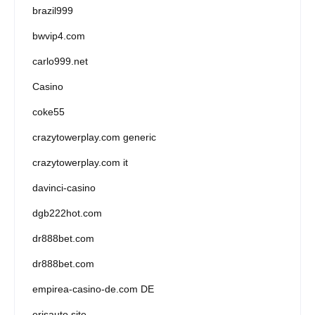
brazil999
bwvip4.com
carlo999.net
Casino
coke55
crazytowerplay.com generic
crazytowerplay.com it
davinci-casino
dgb222hot.com
dr888bet.com
dr888bet.com
empirea-casino-de.com DE
erisauto.site