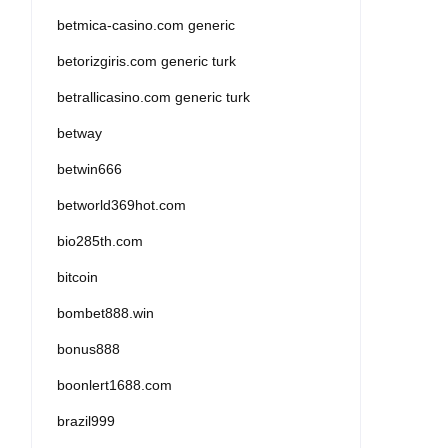
betmica-casino.com generic
betorizgiris.com generic turk
betrallicasino.com generic turk
betway
betwin666
betworld369hot.com
bio285th.com
bitcoin
bombet888.win
bonus888
boonlert1688.com
brazil999