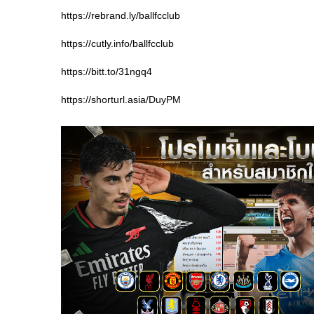
https://rebrand.ly/ballfcclub
https://cutly.info/ballfcclub
https://bitt.to/31ngq4
https://shorturl.asia/DuyPM