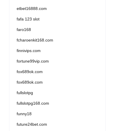
etbet16888.com
fafa 123 slot
faro168
fcharoenkit168.com
finnivips.com
fortune99vip.com
fox689ok.com
fox689ok.com
fullslotpg
fullslotpg168.com
funny18
future24bet.com