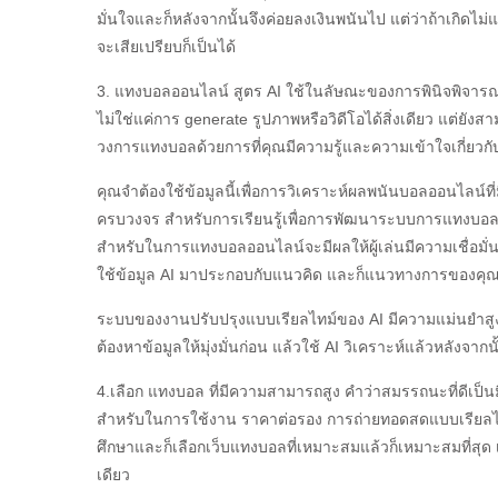
มั่นใจและก็หลังจากนั้นจึงค่อยลงเงินพนันไป แต่ว่าถ้าเกิดไม
จะเสียเปรียบก็เป็นได้
3. แทงบอลออนไลน์ สูตร AI ใช้ในลัษณะของการพินิจพิจารณาผ
ไม่ใช่แค่การ generate รูปภาพหรือวิดีโอได้สิ่งเดียว แต่ยั
วงการแทงบอลด้วยการที่คุณมีความรู้และความเข้าใจเกี่ยวก
คุณจำต้องใช้ข้อมูลนี้เพื่อการวิเคราะห์ผลพนันบอลออนไลน์
ครบวงจร สำหรับการเรียนรู้เพื่อการพัฒนาระบบการแทงบอลออน
สำหรับในการแทงบอลออนไลน์จะมีผลให้ผู้เล่นมีความเชื่อมั่นแล
ใช้ข้อมูล AI มาประกอบกับแนวคิด และก็แนวทางการของคุณ
ระบบของงานปรับปรุงแบบเรียลไทม์ของ AI มีความแม่นยำสูงก็จ
ต้องหาข้อมูลให้มุ่งมั่นก่อน แล้วใช้ AI วิเคราะห์แล้วหลังจา
4.เลือก แทงบอล ที่มีความสามารถสูง คำว่าสมรรถนะที่ดีเป
สำหรับในการใช้งาน ราคาต่อรอง การถ่ายทอดสดแบบเรียลไทม์ กา
ศึกษาและก็เลือกเว็บแทงบอลที่เหมาะสมแล้วก็เหมาะสมที่สุ
เดียว