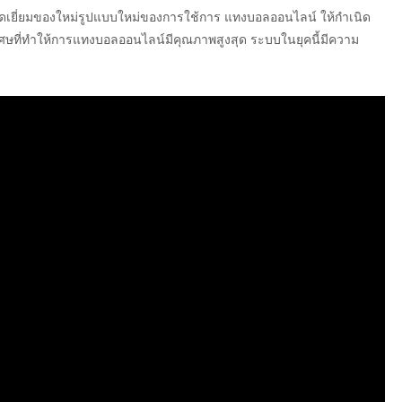
อดเยี่ยมของใหม่รูปแบบใหม่ของการใช้การ แทงบอลออนไลน์ ให้กำเนิด
เศษที่ทำให้การแทงบอลออนไลน์มีคุณภาพสูงสุด ระบบในยุคนี้มีความ