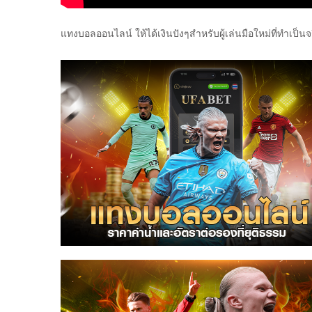
แทงบอลออนไลน์ ให้ได้เงินปังๆสำหรับผู้เล่นมือใหม่ที่ทำเป็นจ