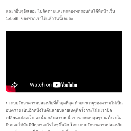
และก็อื่นๆอีกเยอะ ไปติดตามและทดลองทดสอบกันได้ที่หน้าเว็บ
1xbetth ของพวกเราได้แล้ววันนี้เลยคะ!
• ระบบรักษาความปลอดภัยที่ล้ำยุคที่สุด ด้วยสาเหตุของความไม่เป็น
อันตราย เป็นอีกหนึ่งในต้นสายปลายเหตุที่ครั้งกระโน้นเราปิด
เปลี่ยนแปลงเว็บ ฉะนั้น กลับมารอบนี้ เรารอบคอบสุดๆรวมทั้งจะไม่
ยินยอมให้มันมีปัญหาอะไรใดๆขึ้นอีก โดยระบบรักษาความปลอดภัย