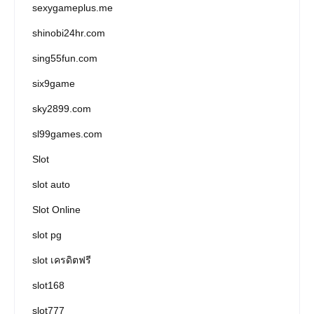
sexygameplus.me
shinobi24hr.com
sing55fun.com
six9game
sky2899.com
sl99games.com
Slot
slot auto
Slot Online
slot pg
slot เครดิตฟรี
slot168
slot777