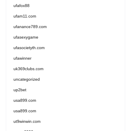
ufafox88
ufam11.com
ufanance789.com
ufasexygame
ufasocietyth.com
ufawinner
uk369clubs.com
uncategorized
up2bet
usa899.com
usa899.com
ut9winwin.com