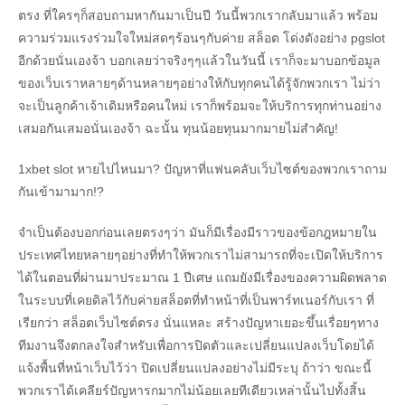
ตรง ที่ใครๆก็สอบถามหากันมาเป็นปี วันนี้พวกเรากลับมาแล้ว พร้อม
ความร่วมแรงร่วมใจใหม่สดๆร้อนๆกับค่าย สล็อต โด่งดังอย่าง pgslot
อีกด้วยนั่นเองจ้า บอกเลยว่าจริงๆๆแล้วในวันนี้ เราก็จะมาบอกข้อมูล
ของเว็บเราหลายๆด้านหลายๆอย่างให้กับทุกคนได้รู้จักพวกเรา ไม่ว่า
จะเป็นลูกค้าเจ้าเดิมหรือคนใหม่ เราก็พร้อมจะให้บริการทุกท่านอย่าง
เสมอกันเสมอนั่นเองจ้า ฉะนั้น ทุนน้อยทุนมากมายไม่สำคัญ!
1xbet slot หายไปไหนมา? ปัญหาที่แฟนคลับเว็บไซต์ของพวกเราถาม
กันเข้ามามาก!?
จำเป็นต้องบอกก่อนเลยตรงๆว่า มันก็มีเรื่องมีราวของข้อกฎหมายใน
ประเทศไทยหลายๆอย่างที่ทำให้พวกเราไม่สามารถที่จะเปิดให้บริการ
ได้ในตอนที่ผ่านมาประมาณ 1 ปีเศษ แถมยังมีเรื่องของความผิดพลาด
ในระบบที่เคยดิลไว้กับค่ายสล็อตที่ทำหน้าที่เป็นพาร์ทเนอร์กับเรา ที่
เรียกว่า สล็อตเว็บไซต์ตรง นั่นแหละ สร้างปัญหาเยอะขึ้นเรื่อยๆทาง
ทีมงานจึงตกลงใจสำหรับเพื่อการปิดตัวและเปลี่ยนแปลงเว็บโดยได้
แจ้งพื้นที่หน้าเว็บไว้ว่า ปิดเปลี่ยนแปลงอย่างไม่มีระบุ ถ้าว่า ขณะนี้
พวกเราได้เคลียร์ปัญหารกมากไม่น้อยเลยทีเดียวเหล่านั้นไปทั้งสิ้น