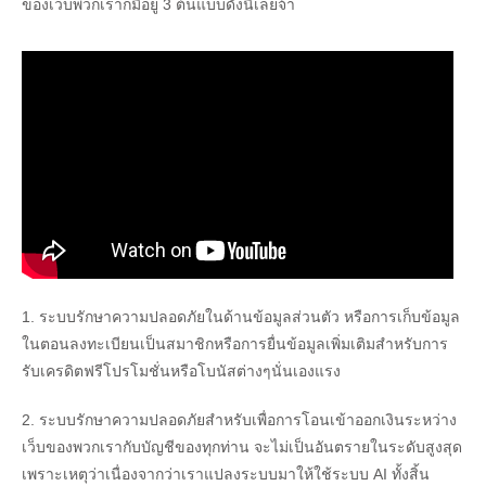
ของเว็บพวกเราก็มีอยู่ 3 ต้นแบบดังนี้เลยจ้า
1. ระบบรักษาความปลอดภัยในด้านข้อมูลส่วนตัว หรือการเก็บข้อมูล
ในตอนลงทะเบียนเป็นสมาชิกหรือการยื่นข้อมูลเพิ่มเติมสำหรับการ
รับเครดิตฟรีโปรโมชั่นหรือโบนัสต่างๆนั่นเองแรง
2. ระบบรักษาความปลอดภัยสำหรับเพื่อการโอนเข้าออกเงินระหว่าง
เว็บของพวกเรากับบัญชีของทุกท่าน จะไม่เป็นอันตรายในระดับสูงสุด
เพราะเหตุว่าเนื่องจากว่าเราแปลงระบบมาให้ใช้ระบบ AI ทั้งสิ้น