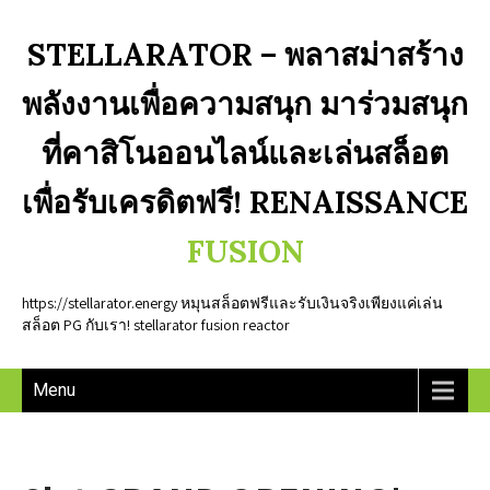
STELLARATOR – พลาสม่าสร้าง
พลังงานเพื่อความสนุก มาร่วมสนุก
ที่คาสิโนออนไลน์และเล่นสล็อต
เพื่อรับเครดิตฟรี! RENAISSANCE
FUSION
https://stellarator.energy หมุนสล็อตฟรีและรับเงินจริงเพียงแค่เล่น
สล็อต PG กับเรา! stellarator fusion reactor
Menu