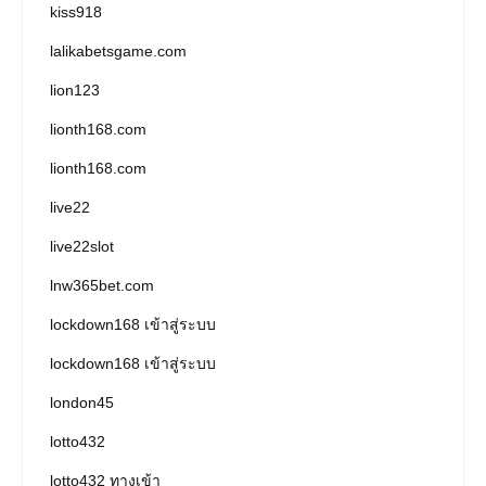
kiss918
lalikabetsgame.com
lion123
lionth168.com
lionth168.com
live22
live22slot
lnw365bet.com
lockdown168 เข้าสู่ระบบ
lockdown168 เข้าสู่ระบบ
london45
lotto432
lotto432 ทางเข้า