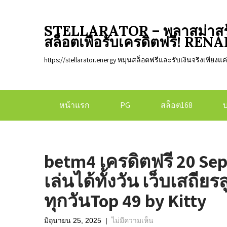
STELLARATOR – พลาสม่าสร้าง
สล็อตเพื่อรับเครดิตฟรี! RE
https://stellarator.energy หมุนสล็อตฟรีและรับเงินจริงเพียงแค่
หน้าแรก
PG
สล็อต168
betm4 เครดิตฟรี 20 Se
เล่นได้ทั้งวัน เว็บเสถียร
ทุกวันTop 49 by Kitty
มิถุนายน 25, 2025
|
ไม่มีความเห็น