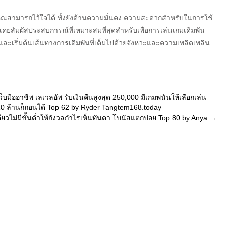
ี่คุณสามารถไว้ใจได้ ทั้งยังด้านความมั่นคง ความสะดวกสำหรับในการใช้
คยสัมผัสประสบการณ์ที่เหมาะสมที่สุดสำหรับเพื่อการเล่นเกมเดิมพัน
ี และเริ่มต้นเส้นทางการเดิมพันที่เต็มไปด้วยจังหวะและความเพลิดเพลิน
มืออาชีพ เลเวลอัพ รับเงินคืนสูงสุด 250,000 มีเกมพนันให้เลือกเล่น
10 ล้านก็ถอนได้ Top 62 by Ryder Tangtem168.today
ยวไม่มีขั้นต่ำให้กังวลกำไรเห็นทันตา โบนัสแตกบ่อย Top 80 by Anya
→