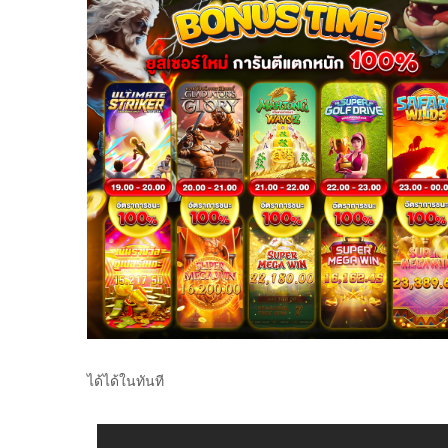
ได้ได้ในทันที