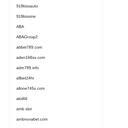
918kissauto
918kissme
ABA
ABAGroup2
abbet789.com
aden168ss.com
adm789.info
allbet24hr
allone745s.com
alot66
amb slot
ambnovabet.com