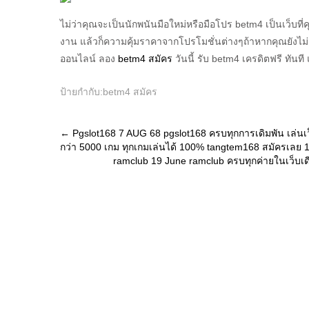
ไม่ว่าคุณจะเป็นนักพนันมือใหม่หรือมือโปร betm4 เป็นเว็บท
งาน แล้วก็ความคุ้มราคาจากโปรโมชั่นต่างๆถ้าหากคุณยังไม่เ
ออนไลน์ ลอง
betm4 สมัคร
วันนี้ รับ betm4 เครดิตฟรี ทันท
ป้ายกำกับ:
betm4 สมัคร
Post
←
Pgslot168 7 AUG 68 pgslot168 ครบทุกการเดิมพัน เล่นเว็บ
กว่า 5000 เกม ทุกเกมเล่นได้ 100% tangtem168 สมัครเลย 
navigation
ramclub 19 June ramclub ครบทุกค่ายในเว็บเดี