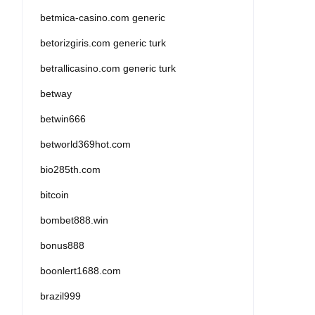
betmica-casino.com generic
betorizgiris.com generic turk
betrallicasino.com generic turk
betway
betwin666
betworld369hot.com
bio285th.com
bitcoin
bombet888.win
bonus888
boonlert1688.com
brazil999