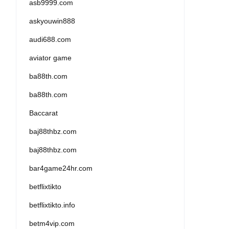
asb9999.com
askyouwin888
audi688.com
aviator game
ba88th.com
ba88th.com
Baccarat
baj88thbz.com
baj88thbz.com
bar4game24hr.com
betflixtikto
betflixtikto.info
betm4vip.com