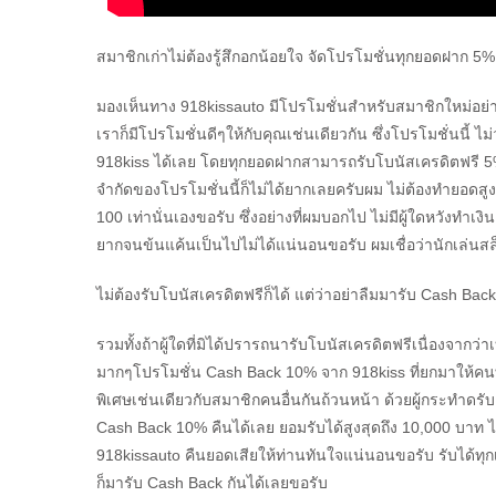
สมาชิกเก่าไม่ต้องรู้สึกอกน้อยใจ จัดโปรโมชั่นทุกยอดฝาก 5
มองเห็นทาง 918kissauto มีโปรโมชั่นสำหรับสมาชิกใหม่อย่างงี
เราก็มีโปรโมชั่นดีๆให้กับคุณเช่นเดียวกัน ซึ่งโปรโมชั่นนี
918kiss ได้เลย โดยทุกยอดฝากสามารถรับโบนัสเครดิตฟรี 5% 
จำกัดของโปรโมชั่นนี้ก็ไม่ได้ยากเลยครับผม ไม่ต้องทำยอดสูง
100 เท่านั่นเองขอรับ ซึ่งอย่างที่ผมบอกไป ไม่มีผู้ใดหวังทำเง
ยากจนข้นแค้นเป็นไปไม่ได้แน่นอนขอรับ ผมเชื่อว่านักเล่น
ไม่ต้องรับโบนัสเครดิตฟรีก็ได้ แต่ว่าอย่าลืมมารับ Cash Bac
รวมทั้งถ้าผู้ใดที่มิได้ปรารถนารับโบนัสเครดิตฟรีเนื่องจากว
มากๆโปรโมชั่น Cash Back 10% จาก 918kiss ที่ยกมาให้คนท
พิเศษเช่นเดียวกับสมาชิกคนอื่นกันถ้วนหน้า ด้วยผู้กระทำดร
Cash Back 10% คืนได้เลย ยอมรับได้สูงสุดถึง 10,000 บาท 
918kissauto คืนยอดเสียให้ท่านทันใจแน่นอนขอรับ รับได้ทุกเมื
ก็มารับ Cash Back กันได้เลยขอรับ