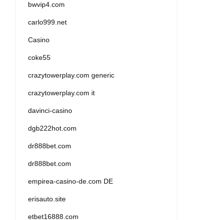
bwvip4.com
carlo999.net
Casino
coke55
crazytowerplay.com generic
crazytowerplay.com it
davinci-casino
dgb222hot.com
dr888bet.com
dr888bet.com
empirea-casino-de.com DE
erisauto.site
etbet16888.com