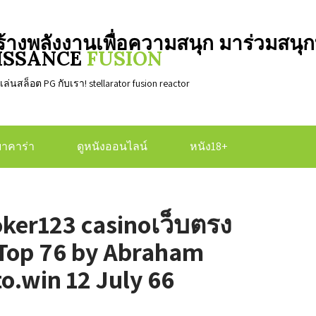
พลังงานเพื่อความสนุก มาร่วมสนุกท
NAISSANCE
FUSION
เล่นสล็อต PG กับเรา! stellarator fusion reactor
บาคาร่า
ดูหนังออนไลน์
หนัง18+
oker123 casinoเว็บตรง
 Top 76 by Abraham
o.win 12 July 66