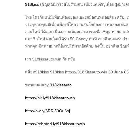
918kiss
เชิญคุณมารวยไปร่วมกัน เพียงแต่เชิญเพื่อนฝูงมาเล
ไหนใครกันแน่มีเพื่อนพ้องเยอะแยะยกมือกันหน่อยสินะครับ! เ
จริงๆหากคุณมีเพื่อนพ้องที่ให้ความสนใจต้องการทดลองเล่
ออนไลน์ ได้เลย เนื่องจากแม้คุณสามารถเชื้อเชิญสหายมาเล่
สมาชิกใหม่ คุณก็จะได้รับ 50 Candy ทันที อย่าลืมนะครับว่า C
หากคุณมีสหายมากก็ยิ่งรับได้มากอีกด้วย ดังนั้น อย่าลืมเชิ
เรา 918kissauto.win กันครับ
สล็อต918kiss 918kiss https://918Kissauto.win 30 June 6
ขอขอบคุณby
918kissauto
https://bit.ly/918kissautowin
http://ow.ly/6RRi50Ou6oj
https://rebrand.ly/918kissautowin