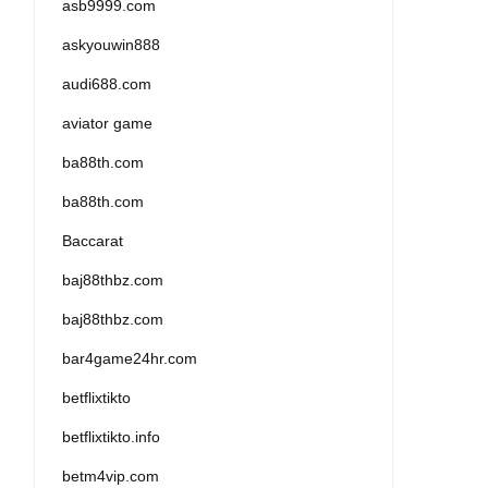
asb9999.com
askyouwin888
audi688.com
aviator game
ba88th.com
ba88th.com
Baccarat
baj88thbz.com
baj88thbz.com
bar4game24hr.com
betflixtikto
betflixtikto.info
betm4vip.com