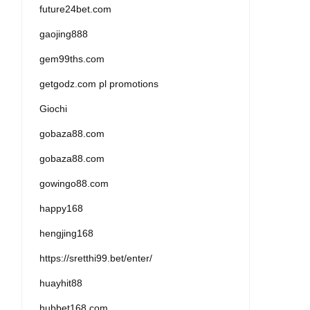
future24bet.com
gaojing888
gem99ths.com
getgodz.com pl promotions
Giochi
gobaza88.com
gobaza88.com
gowingo88.com
happy168
hengjing168
https://sretthi99.bet/enter/
huayhit88
hubbet168.com