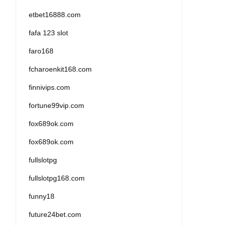
etbet16888.com
fafa 123 slot
faro168
fcharoenkit168.com
finnivips.com
fortune99vip.com
fox689ok.com
fox689ok.com
fullslotpg
fullslotpg168.com
funny18
future24bet.com