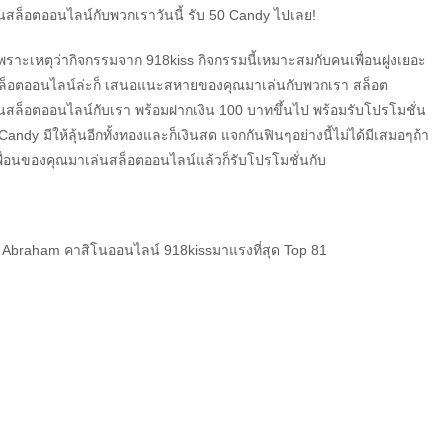
่นสล็อตออนไลน์กับพวกเราวันนี้ รับ 50 Candy ไปเลย!
พราะเหตุว่ากิจกรรมจาก 918kiss กิจกรรมนี้เหมาะสมกับคนเพื่อนฝูงเยอะ
นสล็อตออนไลน์ล่ะก็ เสนอแนะสหายของคุณมาเล่นกับพวกเรา สล็อต
นสล็อตออนไลน์กับเรา พร้อมฝากเงิน 100 บาทขึ้นไป พร้อมรับโปรโมชั่น
andy มีให้ลุ้นอีกทั้งทองและก็เงินสด แจกกันฟินๆอย่างนี้ไม่ได้มีเสมอๆถ้า
ญเพื่อนของคุณมาเล่นสล็อตออนไลน์แล้วก็รับโปรโมชั่นกับ
6 Abraham คาสิโนออนไลน์ 918kissมาแรงที่สุด Top 81