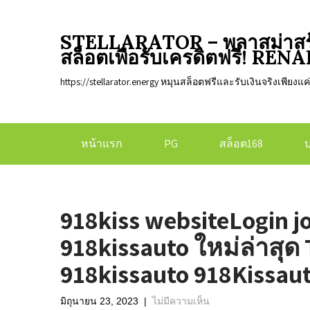
STELLARATOR – พลาสม่าสร้าง
สล็อตเพื่อรับเครดิตฟรี! RE
https://stellarator.energy หมุนสล็อตฟรีและรับเงินจริงเพียงแค่
หน้าแรก
PG
สล็อต168
918kiss websiteLogin j
918kissauto ใหม่ล่าสุด
918kissauto 918Kissaut
มิถุนายน 23, 2023
|
ไม่มีความเห็น