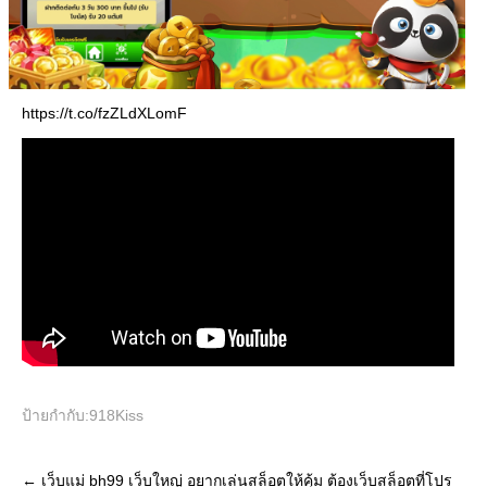
https://t.co/fzZLdXLomF
ป้ายกำกับ:
918Kiss
Post
←
เว็บแม่ bh99 เว็บใหญ่ อยากเล่นสล็อตให้คุ้ม ต้องเว็บสล็อตที่โปร