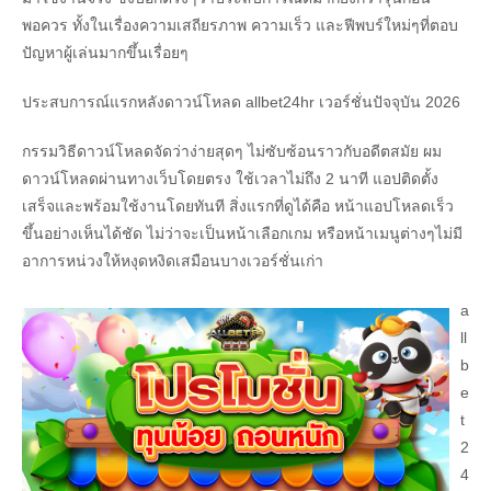
พอควร ทั้งในเรื่องความเสถียรภาพ ความเร็ว และฟีพบร์ใหม่ๆที่ตอบ
ปัญหาผู้เล่นมากขึ้นเรื่อยๆ
ประสบการณ์แรกหลังดาวน์โหลด allbet24hr เวอร์ชั่นปัจจุบัน 2026
กรรมวิธีดาวน์โหลดจัดว่าง่ายสุดๆ ไม่ซับซ้อนราวกับอดีตสมัย ผม
ดาวน์โหลดผ่านทางเว็บโดยตรง ใช้เวลาไม่ถึง 2 นาที แอปติดตั้ง
เสร็จและพร้อมใช้งานโดยทันที สิ่งแรกที่ดูได้คือ หน้าแอปโหลดเร็ว
ขึ้นอย่างเห็นได้ชัด ไม่ว่าจะเป็นหน้าเลือกเกม หรือหน้าเมนูต่างๆไม่มี
อาการหน่วงให้หงุดหงิดเสมือนบางเวอร์ชั่นเก่า
a
ll
b
e
t
2
4