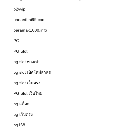
p2vvip
pananthai99.com
paramax1688.info
PG
PG Slot
pg slot ทางเข้า
pg slot เปิดใหม่ล่าสุด
pg slot เว็บตรง
PG Slot เว็บใหม่
pg สล็อต
pg เว็บตรง
pg168