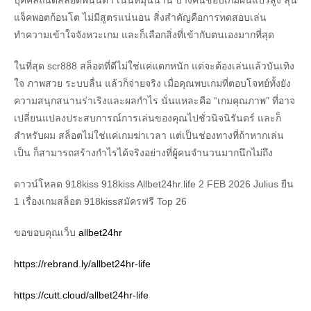
บุคคลถนัดสล็อตพนันต่ำ เน้นหมุนนาน บางคนชอบเกมผันแปรสูง ลุ้น
แจ็คพอตก้อนโต ไม่มีสูตรแน่นอน สิ่งสำคัญคือการทดสอบเล่น
ทำความเข้าใจจังหวะเกม และก็เลือกสิ่งที่เข้ากับตนเองมากที่สุด
ในที่สุด scr888 สล็อตที่ดีไม่ใช่แค่แตกหนัก แต่จะต้องเล่นแล้วบันเทิง
ใจ ภาพสวย ระบบลื่น แล้วก็จ่ายจริง เมื่อคุณพบเกมที่ตอบโจทย์ทั้งยัง
ความสนุกสนานร่าเริงและผลกำไร นั่นแหละคือ “เกมคุณภาพ” ที่อาจ
เปลี่ยนแปลงประสบการณ์การเล่นของคุณไปชั่วนิจนิรันดร์ และก็
สำหรับผม สล็อตไม่ใช่แค่เกมฆ่าเวลา แต่เป็นช่องทางที่ถ้าหากเล่น
เป็น ก็สามารถสร้างกำไรได้จริงอย่างที่ผู้คนจำนวนมากนึกไม่ถึง
ดาวน์โหลด 918kiss 918kiss Allbet24hr.life 2 FEB 2026 Julius ยืน
1 เรื่องเกมสล็อต 918kissสมัครฟรี Top 26
ขอขอบคุณเว็บ
allbet24hr
https://rebrand.ly/allbet24hr-life
https://cutt.cloud/allbet24hr-life