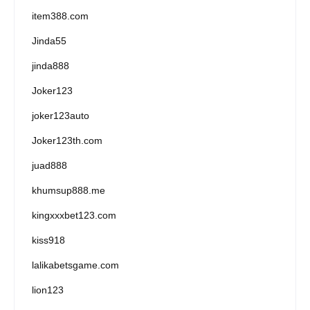
item388.com
Jinda55
jinda888
Joker123
joker123auto
Joker123th.com
juad888
khumsup888.me
kingxxxbet123.com
kiss918
lalikabetsgame.com
lion123