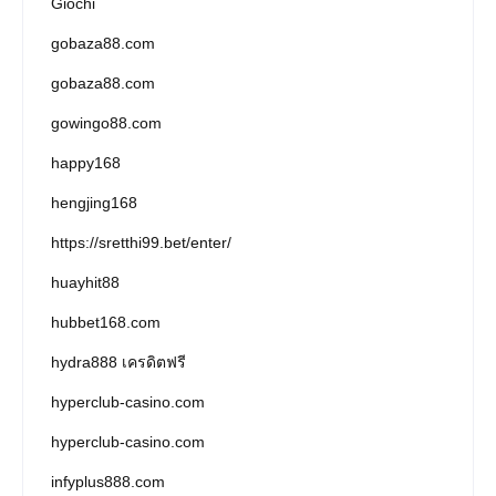
Giochi
gobaza88.com
gobaza88.com
gowingo88.com
happy168
hengjing168
https://sretthi99.bet/enter/
huayhit88
hubbet168.com
hydra888 เครดิตฟรี
hyperclub-casino.com
hyperclub-casino.com
infyplus888.com