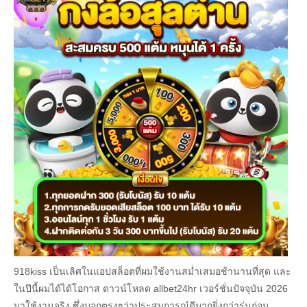
918kiss เป็นเลิศในแอปสล็อตที่ผมใช้งานสม่ำเสมอช้านานที่สุด และ
ในปีนี้ผมได้ได้โอกาส ดาวน์โหลด allbet24hr เวอร์ชั่นปัจจุบัน 2026
มาใช้งานจริง ซึ่งบอกตรงๆว่าประสบการณ์ดีมากยิ่งกว่ารุ่นก่อน