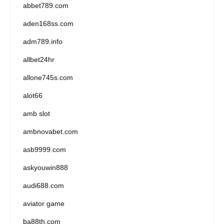
abbet789.com
aden168ss.com
adm789.info
allbet24hr
allone745s.com
alot66
amb slot
ambnovabet.com
asb9999.com
askyouwin888
audi688.com
aviator game
ba88th.com