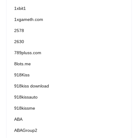
1xbit1
1xgameth.com
2578
2630
789pluss.com
8lots.me
918Kiss
918kiss download
918kissauto
918kissme
ABA
ABAGroup2