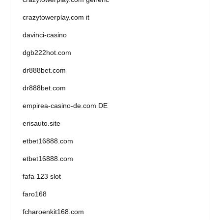
crazytowerplay.com it
davinci-casino
dgb222hot.com
dr888bet.com
dr888bet.com
empirea-casino-de.com DE
erisauto.site
etbet16888.com
etbet16888.com
fafa 123 slot
faro168
fcharoenkit168.com