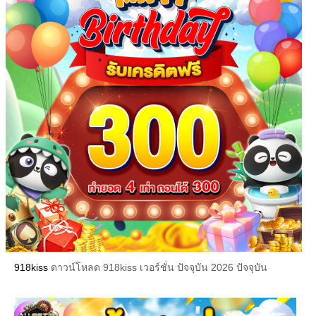
918kiss
ดาวน์โหลด 918kiss เวอร์ชั่น ปัจจุบัน 2026 ปัจจุบัน