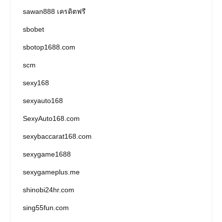
sawan888 เครดิตฟรี
sbobet
sbotop1688.com
scm
sexy168
sexyauto168
SexyAuto168.com
sexybaccarat168.com
sexygame1688
sexygameplus.me
shinobi24hr.com
sing55fun.com