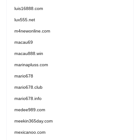
luis16888.com
lux555.net
m4newonline.com
macau69
macau888.win
marinapluss.com
mario678
mario678.club
mario678.info
medee989.com
meekin365day.com
mexicanoo.com