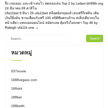
ถึง เกมเยอะ และเข้าเล่นไว ทดลองเล่น Top 2 by Leilani bh99th.org
navigation
24 มีนาคม 69 คาสิโน
Ufa11bet 8 มีนา 26 ufa11bet สล็อตอังกฤษแท้ เล่นฟรีก็เพลิน เติม
เงินก็ยิ่งมัน ชวนเพื่อนรับฟรี 100 สถิติทีมครบถ้วน สเต็ปเดียวจบใน
หน้าเดียว แทงบอลออนไลน์ สมัครเลย คุ้มจริงไม่จกตา Top 46 by
Raleigh ufa11k.one
→
หมวดหมู่
037movie
1688vegasx.com
168slot
188bet
188betth