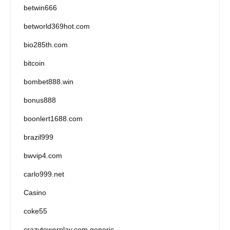
betwin666
betworld369hot.com
bio285th.com
bitcoin
bombet888.win
bonus888
boonlert1688.com
brazil999
bwvip4.com
carlo999.net
Casino
coke55
crazytowerplay.com generic