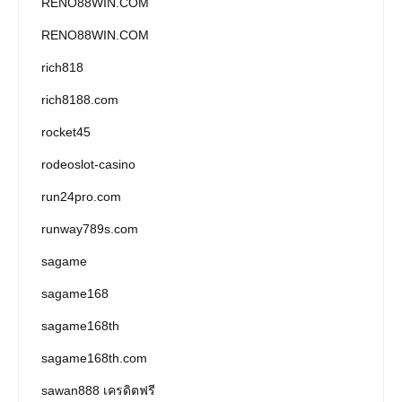
RENO88WIN.COM
RENO88WIN.COM
rich818
rich8188.com
rocket45
rodeoslot-casino
run24pro.com
runway789s.com
sagame
sagame168
sagame168th
sagame168th.com
sawan888 เครดิตฟรี