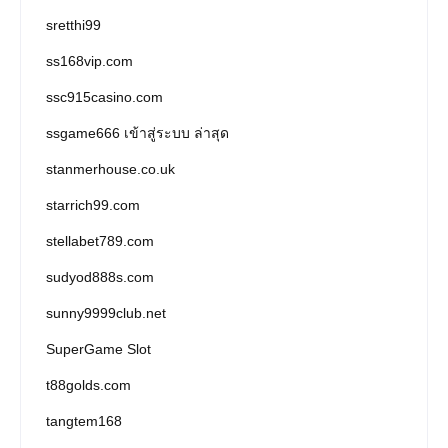
sretthi99
ss168vip.com
ssc915casino.com
ssgame666 เข้าสู่ระบบ ล่าสุด
stanmerhouse.co.uk
starrich99.com
stellabet789.com
sudyod888s.com
sunny9999club.net
SuperGame Slot
t88golds.com
tangtem168