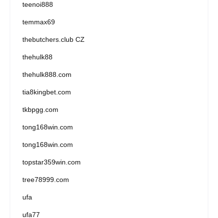
teenoi888
temmax69
thebutchers.club CZ
thehulk88
thehulk888.com
tia8kingbet.com
tkbpgg.com
tong168win.com
tong168win.com
topstar359win.com
tree78999.com
ufa
ufa77