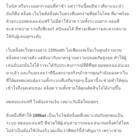
โบนัส หรือระบบฝาก-ถอนที่ล่าช้า แต่ว่าวันนี้ผมมีข่าวดีมาแนะนำ
มันก็คือ สล็อต เว็บไซต์สล็อตเว็บตรงที่แตกง่ายที่สุดในไทย ที่มาพร้อม
ด้วยระบบทดลองเล่นฟรี ไม่มีค่าใช้จ่าย รวมทั้งระบบฝาก-ถอนที่
สะดวกสบาย รวมถึงฟีเจอร์ สปินออโต้ ที่ช่วยเพิ่มความสะดวกสบาย
ให้กับผู้เล่นทุกระดับ
เว็บสล็อตเว็บตรงอย่าง 188betth ไม่เพียงแค่เป็นเว็บศูนย์รวมเกม
สล็อตจากค่ายดัง แต่ยังมากับมาตรฐานความปลอดภัยสูงสุด ทำให้ผู้
เล่นมั่นอกมั่นใจได้ว่าจะได้รับประสบการณ์ที่ดีที่สุด ผมทดลองเล่นเอง
มาแล้ว และก็บอกเลยว่าที่นี่แตกง่ายจริงๆถ้าหากคุณกำลังมองหาเว็บ
ที่ให้ผลทดแทนคุ้มรวมทั้งระบบที่เสถียรสุดๆเนื้อหานี้จะช่วยทำให้คุณ
เข้าใจถึงจุดเด่นของ สล็อต รวมทั้งช่วยให้คุณตัดสินใจได้ง่ายขึ้น
ทดสอบเล่นฟรี ไม่ต้องจ่ายเงิน เหมาะกับมือใหม่สุดๆ
สิ่งหนึ่งที่ทำให้
188bet
เป็นเว็บไซต์สล็อตที่เหมาะสมกับทุกคนเป็น
ระบบ ทดลองเล่นฟรี ที่ช่วยให้ผู้เล่นสามารถลองเล่นเกมสล็อตได้โดย
ไม่จำเป็นต้องใช้เงินจริง ผมเห็นว่าฟีพบร์นี้สำคัญมาก เพราะช่วย