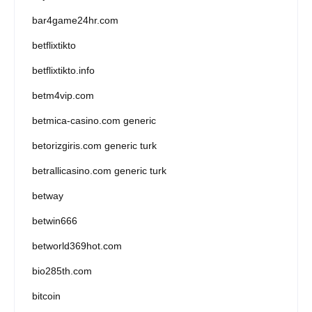
bar4game24hr.com
betflixtikto
betflixtikto.info
betm4vip.com
betmica-casino.com generic
betorizgiris.com generic turk
betrallicasino.com generic turk
betway
betwin666
betworld369hot.com
bio285th.com
bitcoin