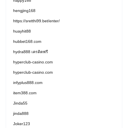
happy168
hengjing168
https://sretthi99.bet/enter/
huayhit88
hubbet168.com
hydra888 เครดิตฟรี
hyperclub-casino.com
hyperclub-casino.com
infyplus888.com
item388.com
Jinda55
jinda888
Joker123