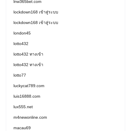
lnw365bet.com
lockdown168 เข้าสู่ระบบ
lockdown168 เข้าสู่ระบบ
london45
lotto432
lotto432 ทางเข้า
lotto432 ทางเข้า
lotto77
luckycat789.com
luis16888.com
lux555.net
m4newonline.com
macau69