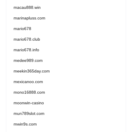
macau888.win
marinapluss.com
mario678
mario678.club
mario678.info
medee989.com
meekin365day.com
mexicanoo.com
mono16888.com
moonwin-casino
mun789slot.com
mwin9s.com