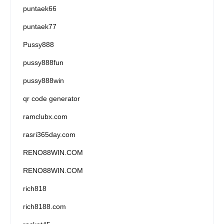
puntaek66
puntaek77
Pussy888
pussy888fun
pussy888win
qr code generator
ramclubx.com
rasri365day.com
RENO88WIN.COM
RENO88WIN.COM
rich818
rich8188.com