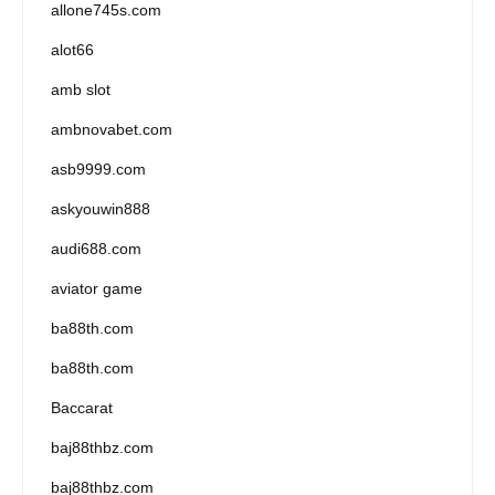
allone745s.com
alot66
amb slot
ambnovabet.com
asb9999.com
askyouwin888
audi688.com
aviator game
ba88th.com
ba88th.com
Baccarat
baj88thbz.com
baj88thbz.com