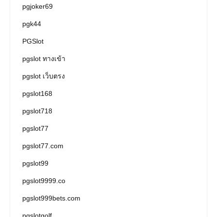
pgjoker69
pgk44
PGSlot
pgslot ทางเข้า
pgslot เว็บตรง
pgslot168
pgslot718
pgslot77
pgslot77.com
pgslot99
pgslot9999.co
pgslot999bets.com
pgslotgolf