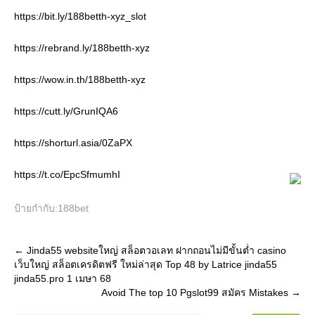
https://bit.ly/188betth-xyz_slot
https://rebrand.ly/188betth-xyz
https://wow.in.th/188betth-xyz
https://cutt.ly/GrunIQA6
https://shorturl.asia/0ZaPX
https://t.co/EpcSfmumhI
ป้ายกำกับ:
188bet
Post
←
Jinda55 websiteใหญ่ สล็อตวอเลท ฝากถอนไม่มีขั้นต่ำ casino
เว็บใหญ่ สล็อตเครดิตฟรี ใหม่ล่าสุด Top 48 by Latrice jinda55
navigation
jinda55.pro 1 เมษา 68
Avoid The top 10 Pgslot99 สมัคร Mistakes
→