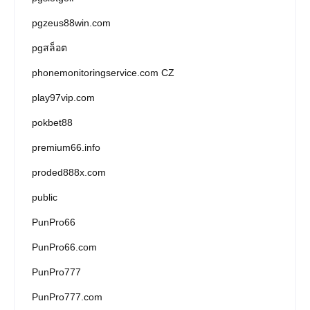
pgzeus88win.com
pgสล็อต
phonemonitoringservice.com CZ
play97vip.com
pokbet88
premium66.info
proded888x.com
public
PunPro66
PunPro66.com
PunPro777
PunPro777.com