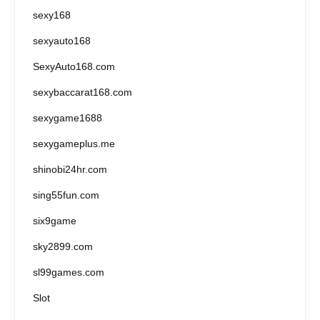
sexy168
sexyauto168
SexyAuto168.com
sexybaccarat168.com
sexygame1688
sexygameplus.me
shinobi24hr.com
sing55fun.com
six9game
sky2899.com
sl99games.com
Slot