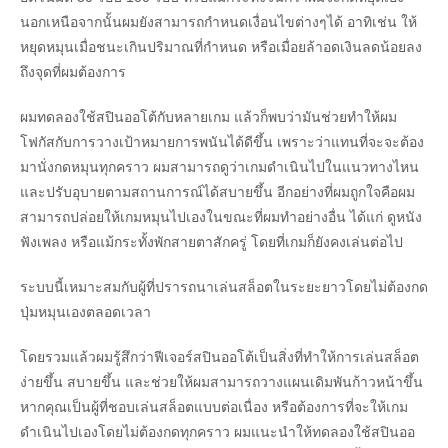
นอกเหนือจากนั้นผมยังสามารถกำหนดเงื่อนไขต่างๆได้ อาทิเช่น ให้
หยุดหมุนเมื่อชนะเกินปริมาณที่กำหนด หรือเมื่อยล้าอดเงินลดน้อยลง
ถึงจุดที่ผมต้องการ
ผมทดลองใช้สปินออโต้กับหลายเกม แล้วก็พบว่ามันช่วยทำให้ผม
โฟกัสกับการวางเป้าหมายการพนันได้ดีขึ้น เพราะว่าแทนที่จะจะต้อง
มานั่งกดหมุนทุกคราว ผมสามารถดูว่าเกมดำเนินไปในแนวทางไหน
และปรับอุบายตามสถานการณ์ได้สบายขึ้น อีกอย่างที่ผมถูกใจคือผม
สามารถปล่อยให้เกมหมุนไปเองในขณะที่ผมทำอย่างอื่น ได้แก่ ดูหนัง
ฟังเพลง หรือแม้กระทั้งพักสายตาสักครู่ โดยที่เกมก็ยังคงเล่นต่อไป
ระบบนี้เหมาะสมกับผู้ที่ปรารถนาเล่นสล็อตในระยะยาวโดยไม่ต้องกด
ปุ่มหมุนเองตลอดเวลา
โดยรวมแล้วผมรู้สึกว่าฟีเจอร์สปินออโต้เป็นสิ่งที่ทำให้การเล่นสล็อต
ง่ายขึ้น สบายขึ้น และช่วยให้ผมสามารถวางแผนเดิมพันก้าวหน้าขึ้น
หากคุณเป็นผู้ที่ชอบเล่นสล็อตแบบต่อเนื่อง หรือต้องการที่จะให้เกม
ดำเนินไปเองโดยไม่ต้องกดทุกคราว ผมแนะนำให้ทดลองใช้สปินออ