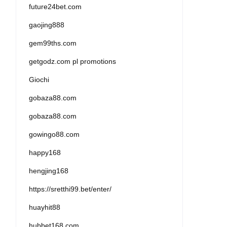
future24bet.com
gaojing888
gem99ths.com
getgodz.com pl promotions
Giochi
gobaza88.com
gobaza88.com
gowingo88.com
happy168
hengjing168
https://sretthi99.bet/enter/
huayhit88
hubbet168.com