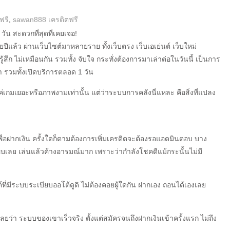
ฟรี
,
sawan888 เครดิตฟรี
ัน สะดวกที่สุดที่เคยเจอ!
แล้ว ผ่านเว็บไซต์มาหลายราย ทั้งเว็บตรง เว็บเอเย่นต์ เว็บใหม่
รู้สึก ไม่เหมือนกัน รวมทั้ง จับใจ กระทั่งต้องการมาเล่าต่อในวันนี้ เป็นการ
่ำ รวมทั้งเปิดบริการตลอด 1 วัน
ีแค่เกมเยอะหรือภาพงามเท่านั้น แต่ว่าระบบการคลังนี่แหละ คือสิ่งที่แปลง
เพื่อฝากเงิน ครั้งใดก็ตามต้องการเพิ่มเครดิตจะต้องรอแอดมินตอบ บาง
อบเลย เล่นแล้วค้างอารมณ์มาก เพราะว่ากำลังโชคดีแม้กระนั้นไม่มี
่มีระบบระเบียบออโต้ดูดิ ไม่ต้องคอยผู้ใดกัน ฝากเอง ถอนได้เองเลย
ว่า ระบบของเขาเร็วจริง ตั้งแต่สมัครจนถึงฝากเงินเข้าครั้งแรก ไม่ถึง