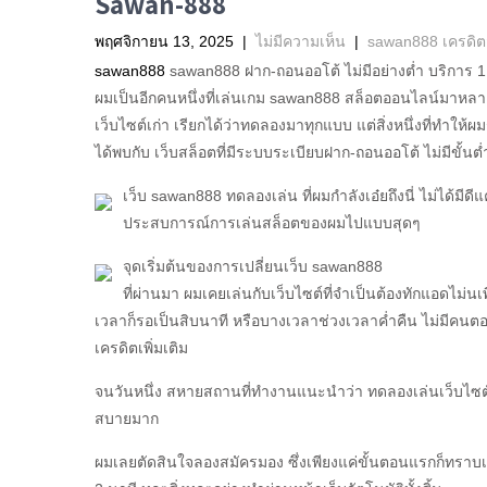
Sawan-888
พฤศจิกายน 13, 2025
|
ไม่มีความเห็น
|
sawan888 เครดิต
sawan888
sawan888 ฝาก-ถอนออโต้ ไม่มีอย่างต่ำ บริการ 1 ว
ผมเป็นอีกคนหนึ่งที่เล่นเกม sawan888 สล็อตออนไลน์มาหลายปี
เว็บไซต์เก่า เรียกได้ว่าทดลองมาทุกแบบ แต่สิ่งหนึ่งที่ทำให้ผม
ได้พบกับ เว็บสล็อตที่มีระบบระเบียบฝาก-ถอนออโต้ ไม่มีขั้นต
เว็บ sawan888 ทดลองเล่น ที่ผมกำลังเอ๋ยถึงนี่ ไม่ได้มีด
ประสบการณ์การเล่นสล็อตของผมไปแบบสุดๆ
จุดเริ่มต้นของการเปลี่ยนเว็บ sawan888
ที่ผ่านมา ผมเคยเล่นกับเว็บไซต์ที่จำเป็นต้องทักแอดไม่น
เวลาก็รอเป็นสิบนาที หรือบางเวลาช่วงเวลาค่ำคืน ไม่มีคนต
เครดิตเพิ่มเติม
จนวันหนึ่ง สหายสถานที่ทำงานแนะนำว่า ทดลองเล่นเว็บไซต์ที
สบายมาก
ผมเลยตัดสินใจลองสมัครมอง ซึ่งเพียงแค่ขั้นตอนแรกก็ทราบเลย