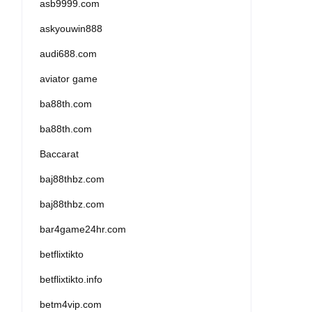
asb9999.com
askyouwin888
audi688.com
aviator game
ba88th.com
ba88th.com
Baccarat
baj88thbz.com
baj88thbz.com
bar4game24hr.com
betflixtikto
betflixtikto.info
betm4vip.com