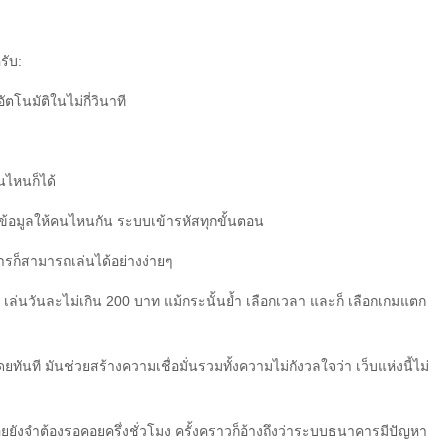
รับ:
โนมัติในไม่กี่วินาที
อนไหนก็ได้
ือข้อมูลให้คนไหนกัน ระบบเข้ารหัสทุกขั้นตอน
ารก็สามารถเล่นได้อย่างง่ายๆ
ล่นวันละไม่เกิน 200 บาท แม้กระนั้นย้ำ เลือกเวลา และก็ เลือกเกมแตก
ยทันที มันช่วยสร้างความเชื่อมั่นรวมทั้งความไม่กังวลใจว่า เว็บแห่งนี้ไม่
อยยังจำต้องรอคอยครึ่งชั่วโมง ครั้งคราวก็อ้างถึงว่าระบบธนาคารมีปัญหา