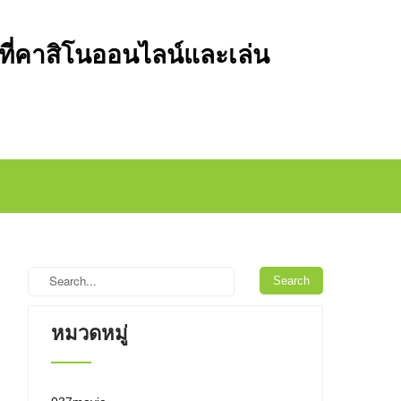
ี่คาสิโนออนไลน์และเล่น
หมวดหมู่