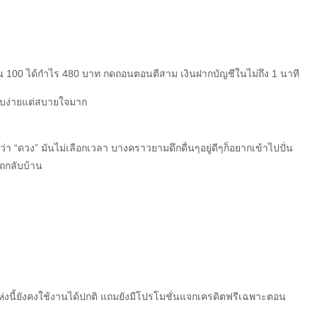
จากทุน 100 ได้กำไร 480 บาท กดถอนตอนตีสาม เงินฝากบัญชีในไม่ถึง 1 นาที
รียบง่ายแต่สบายใจมาก
า “ดวง” มันไม่เลือกเวลา บางคราวยามดึกดื่นๆอยู่ดีๆก็อยากเข้าไปปั่น
ถกลับบ้าน
แห่งนี้ยังคงใช้งานได้ปกติ แถมยังมีโปรโมชั่นแจกเครดิตฟรีเฉพาะตอน