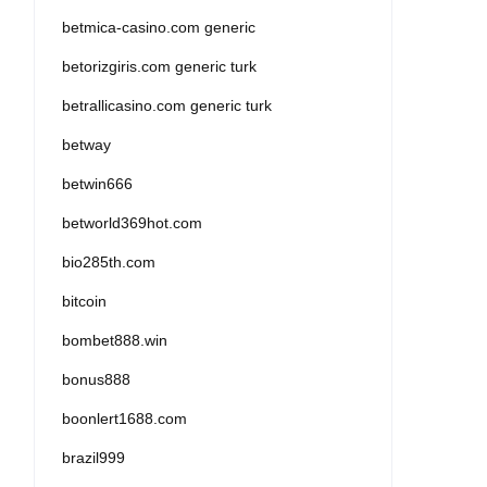
betmica-casino.com generic
betorizgiris.com generic turk
betrallicasino.com generic turk
betway
betwin666
betworld369hot.com
bio285th.com
bitcoin
bombet888.win
bonus888
boonlert1688.com
brazil999