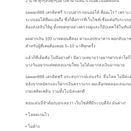
2 นาที ทุกๆสิ่งทุกๆอย่างทำผ่านหน้าเว็บอัตโนมัติทั้งสิ้น
sawan888 เครดิตฟรี ระบบฝาก-ถอนออโต้ คืออะไร? เพราะเ
ระบบออโต้ที่ผมเอ่ยถึง ซึ่งก็คือการที่เว็บไซต์เชื่อมต่อกับ
ต้องส่งสลิปให้ดู ทั้งหมดทุกอย่างตรวจดูและก็อัปเดตให้ในทัน
ผมฝากเงิน 100 บาทตอนตีสอง ผ่านแอปธนาคาร พอกลับมาหน้าเว
สำหรับผู้ที่เคยต้องคอย 5–10 นาทีทุกครั้ง
แล้วก็ที่เด็ดคือ ไม่มีอย่างต่ำ มีความหมายว่าอยากฝากเท่าใดก
บางวันอยากแค่ทดสอบเกมใหม่ ไม่ได้อยากลงเงินมากมาย
sawan888 เครดิตฟรี ประสบการณ์เล่นจริง: ลื่นไหล ไม่มีสะด
หลังจากสมัครและก็ฝากเงินคราวแรก ผมเลือกทดลองเล่นเกมส
เกมเพลิดเพลิน รวมทั้งโบนัสแตกดี
ตอนเล่นนี่จำต้องบอกเลยว่า เว็บไซต์ที่มีระบบดีจัง มันต่าง!
• โหลดเกมไว
• ไม่ค้าง