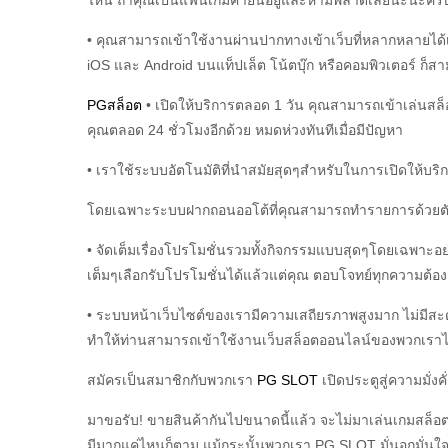
ไหน ถ้าคุณเป็นแฟนเกมค่ายนี้อยู่และห้ามพลาดเลยนะนะครั
• คุณสามารถเข้าใช้งานผ่านปากทางเข้าเว็บที่หลากหลายได้เลย
iOS และ Android บนแท็ปเล็ต โน้ตบุ๊ก หรือคอมพิวเตอร์ ก็สา
PGสล็อต
• เปิดให้บริการตลอด 1 วัน คุณสามารถเข้าเล่นสล
คุณตลอด 24 ชั่วโมงอีกด้วย หมดห่วงทันทีเมื่อมีปัญหา
• เราใช้ระบบอัตโนมัติที่นำสมัยสุดๆสำหรับในการเปิดให้บร
โดยเฉพาะระบบฝากถอนออโต้ที่คุณสามารถทำรายการด้วยตัว
• จัดเต็มเรื่องโปรโมชั่นรวมทั้งกิจกรรมแบบสุดๆโดยเฉพาะอย่
เต็มๆเลือกรับโปรโมชั่นได้แล้วแต่คุณ ตอบโจทย์ทุกความต
• ระบบหน้าเว็บไซต์ของเรามีความเสถียรภาพสูงมาก ไม่มีสะด
ทำให้ท่านสามารถเข้าใช้งานเว็บสล็อตออนไลน์ของพวกเราได
สมัครเป็นสมาชิกกับพวกเรา
PG SLOT
เปิดประตูสู่ความมั่งคั
มาขอรับ! ขายสินค้ากันไปขนาดนี้แล้ว จะไม่มาเล่นเกมสล็อต
มีมากแค่ไหนก็ตาม แม้กระนั้นพวกเรา PG SLOT มั่นอกมั่นใ