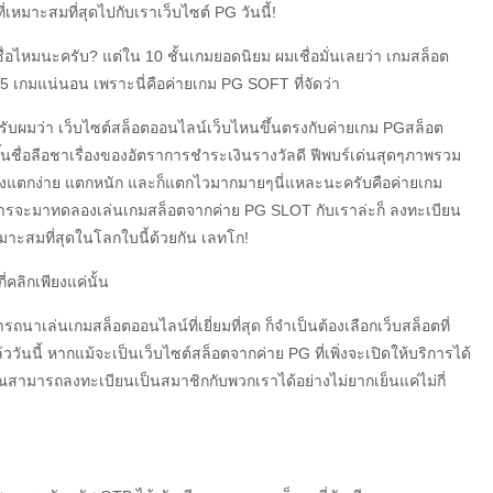
เหมาะสมที่สุดไปกับเราเว็บไซต์ PG วันนี้!
ื่อไหมนะครับ? แต่ใน 10 ชั้นเกมยอดนิยม ผมเชื่อมั่นเลยว่า เกมสล็อต
า 5 เกมแน่นอน เพราะนี่คือค่ายเกม PG SOFT ที่จัดว่า
ยครับผมว่า เว็บไซต์สล็อตออนไลน์เว็บไหนขึ้นตรงกับค่ายเกม PGสล็อต
ี่ขึ้นชื่อลือชาเรื่องของอัตราการชำระเงินรางวัลดี ฟีพบร์เด่นสุดๆภาพรวม
กทั้งแตกง่าย แตกหนัก และก็แตกไวมากมายๆนี่แหละนะครับคือค่ายเกม
องการจะมาทดลองเล่นเกมสล็อตจากค่าย PG SLOT กับเราล่ะก็ ลงทะเบียน
าะสมที่สุดในโลกใบนี้ด้วยกัน เลทโก!
คลิกเพียงแค่นั้น
าเล่นเกมสล็อตออนไลน์ที่เยี่ยมที่สุด ก็จำเป็นต้องเลือกเว็บสล็อตที่
ววันนี้ หากแม้จะเป็นเว็บไซต์สล็อตจากค่าย PG ที่เพิ่งจะเปิดให้บริการได้
ุณสามารถลงทะเบียนเป็นสมาชิกกับพวกเราได้อย่างไม่ยากเย็นแค่ไม่กี่