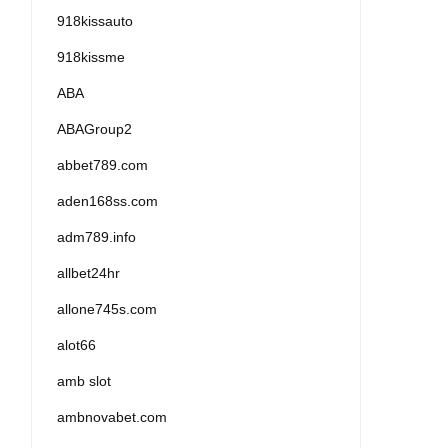
918kissauto
918kissme
ABA
ABAGroup2
abbet789.com
aden168ss.com
adm789.info
allbet24hr
allone745s.com
alot66
amb slot
ambnovabet.com