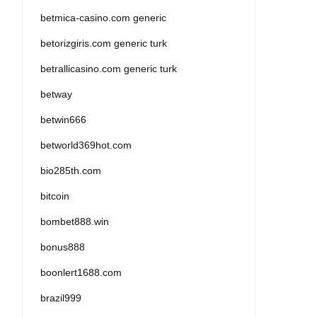
betmica-casino.com generic
betorizgiris.com generic turk
betrallicasino.com generic turk
betway
betwin666
betworld369hot.com
bio285th.com
bitcoin
bombet888.win
bonus888
boonlert1688.com
brazil999