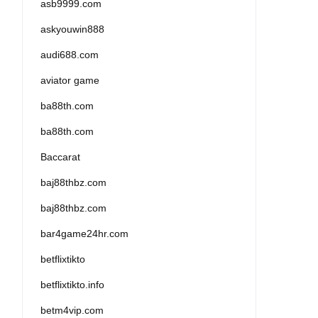
asb9999.com
askyouwin888
audi688.com
aviator game
ba88th.com
ba88th.com
Baccarat
baj88thbz.com
baj88thbz.com
bar4game24hr.com
betflixtikto
betflixtikto.info
betm4vip.com