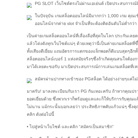
PG SLOT เว็บไซต์ตรงไม่ผ่านเอเย่นต์ เปิดประสบการณ์ที่
ในปัจจุบัน เกมสล็อตออนไลน์มีมากกว่า 1,000 เกม คุณเช
ออนไลน์จากค่าย slot จำเป็นที่จะต้องติดอันดับไม่ต่ำกว่
เป็นค่ายเกมสล็อตออนไลน์ที่เลื่องลือที่สุดในโลก ประกันเล
แล้วโด่งดังทุกเว็บไซต์แน่ๆ ด้วยเหตุว่านี่เป็นค่ายเกมสล็อตท
ทั้งเสียงดีเยี่ยม แถมอัตรการแตกของแจ็กพอตก็ดีแบบสุดๆอี
สล็อตออนไลน์เบอร์ 1 แห่งสมัยจริงๆซึ่งถ้าเกิดคุณสนใจต้
มาได้เลยคะขอรับ มาเปิดประสบการณ์การเล่นเกมสล็อตที่เหม
สมัครผ่านปากทางเข้าของ PGสล็อต ได้อย่างง่ายๆแค่ไม่กี่
มาครับ! มาลงทะเบียนกับเรา PG กันเหอะครับ ถ้าหากคุณปรารถน
ยอดเยี่ยมด้วย ซึ่งพวกเราก็พร้อมดูแลและก็ให้บริการกับคุณแล้
ไม่นาน แม้กระนั้นบอกเลยว่า ประสิทธิภาพคับแก้วแน่ๆ ซึ่งค
คลิก ดังต่อไปนี้
• ไปสู่หน้าเว็บไซต์ และคลิก “สมัครเป็นสมาชิก”