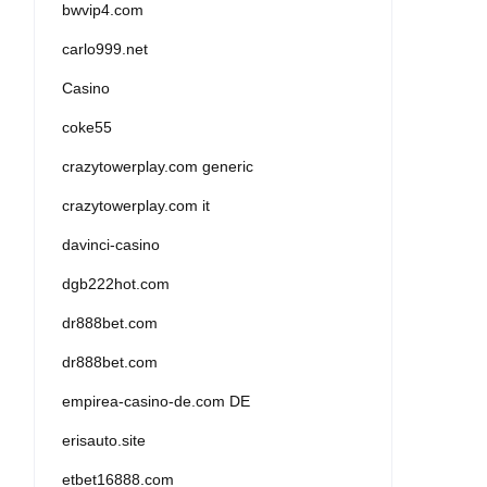
bwvip4.com
carlo999.net
Casino
coke55
crazytowerplay.com generic
crazytowerplay.com it
davinci-casino
dgb222hot.com
dr888bet.com
dr888bet.com
empirea-casino-de.com DE
erisauto.site
etbet16888.com