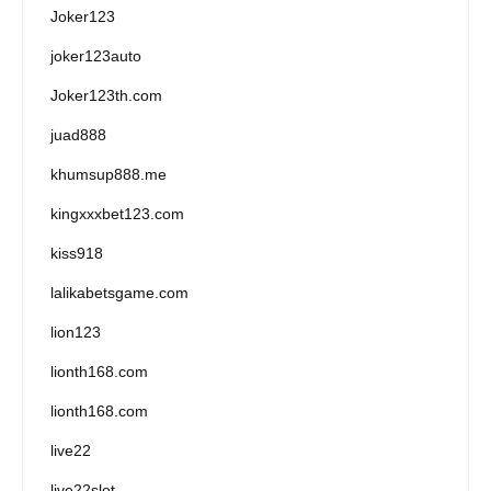
Joker123
joker123auto
Joker123th.com
juad888
khumsup888.me
kingxxxbet123.com
kiss918
lalikabetsgame.com
lion123
lionth168.com
lionth168.com
live22
live22slot