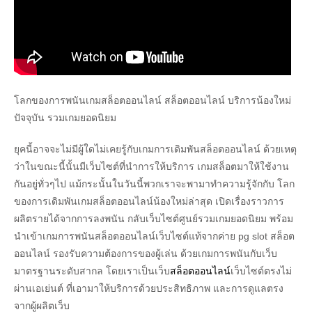
โลกของการพนันเกมสล็อตออนไลน์ สล็อตออนไลน์ บริการน้องใหม่
ปัจจุบัน รวมเกมยอดนิยม
ยุคนี้อาจจะไม่มีผู้ใดไม่เคยรู้กับเกมการเดิมพันสล็อตออนไลน์ ด้วยเหตุ
ว่าในขณะนี้นั้นมีเว็บไซต์ที่นำการให้บริการ เกมสล็อตมาให้ใช้งาน
กันอยู่ทั่วๆไป แม้กระนั้นในวันนี้พวกเราจะพามาทำความรู้จักกับ โลก
ของการเดิมพันเกมสล็อตออนไลน์น้องใหม่ล่าสุด เปิดเรื่องราวการ
ผลิตรายได้จากการลงพนัน กลับเว็บไซต์ศูนย์รวมเกมยอดนิยม พร้อม
นำเข้าเกมการพนันสล็อตออนไลน์เว็บไซต์แท้จากค่าย pg slot สล็อต
ออนไลน์ รองรับความต้องการของผู้เล่น ด้วยเกมการพนันกับเว็บ
มาตรฐานระดับสากล โดยเราเป็นเว็บ
สล็อตออนไลน์
เว็บไซต์ตรงไม่
ผ่านเอเย่นต์ ที่เอามาให้บริการด้วยประสิทธิภาพ และการดูแลตรง
จากผู้ผลิตเว็บ