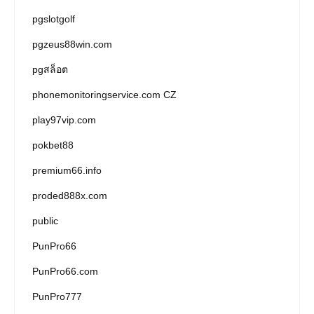
pgslotgolf
pgzeus88win.com
pgสล็อต
phonemonitoringservice.com CZ
play97vip.com
pokbet88
premium66.info
proded888x.com
public
PunPro66
PunPro66.com
PunPro777