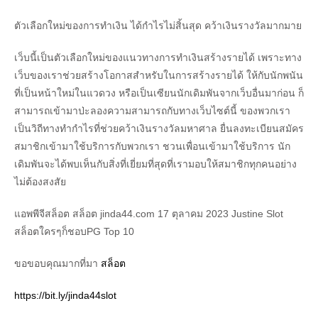
ตัวเลือกใหม่ของการทำเงิน ได้กำไรไม่สิ้นสุด คว้าเงินรางวัลมากมาย
เว็บนี้เป็นตัวเลือกใหม่ของแนวทางการทำเงินสร้างรายได้ เพราะทาง
เว็บของเราช่วยสร้างโอกาสสำหรับในการสร้างรายได้ ให้กับนักพนัน
ที่เป็นหน้าใหม่ในแวดวง หรือเป็นเซียนนักเดิมพันจากเว็บอื่นมาก่อน ก็
สามารถเข้ามาป่ะลองความสามารถกับทางเว็บไซต์นี้ ของพวกเรา
เป็นวิถีทางทำกำไรที่ช่วยคว้าเงินรางวัลมหาศาล ยื่นลงทะเบียนสมัคร
สมาชิกเข้ามาใช้บริการกับพวกเรา ชวนเพื่อนเข้ามาใช้บริการ นัก
เดิมพันจะได้พบเห็นกับสิ่งที่เยี่ยมที่สุดที่เรามอบให้สมาชิกทุกคนอย่าง
ไม่ต้องสงสัย
แอพพีจีสล็อต สล็อต jinda44.com 17 ตุลาคม 2023 Justine Slot
สล็อตใครๆก็ชอบPG Top 10
ขอขอบคุณมากที่มา
สล็อต
https://bit.ly/jinda44slot