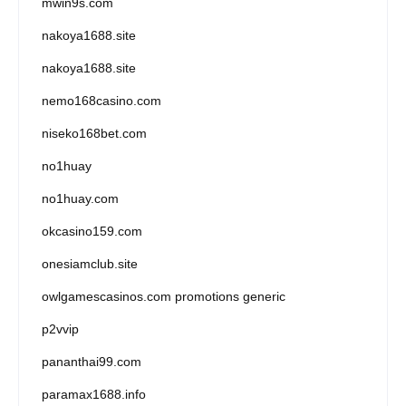
mwin9s.com
nakoya1688.site
nakoya1688.site
nemo168casino.com
niseko168bet.com
no1huay
no1huay.com
okcasino159.com
onesiamclub.site
owlgamescasinos.com promotions generic
p2vvip
pananthai99.com
paramax1688.info