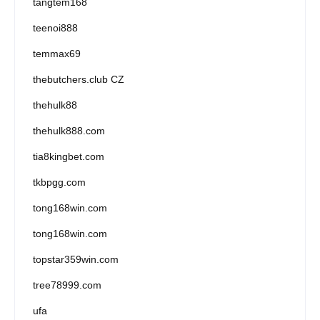
tangtem168
teenoi888
temmax69
thebutchers.club CZ
thehulk88
thehulk888.com
tia8kingbet.com
tkbpgg.com
tong168win.com
tong168win.com
topstar359win.com
tree78999.com
ufa