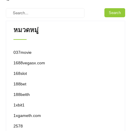
หมวดหมู่
037movie
1688vegasx.com
168slot
188bet
188betth
1xbit1
1xgameth.com
2578