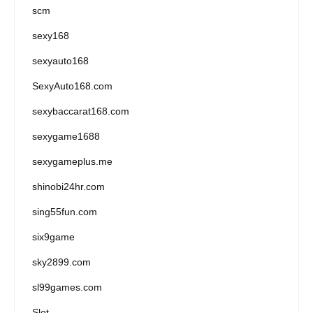
scm
sexy168
sexyauto168
SexyAuto168.com
sexybaccarat168.com
sexygame1688
sexygameplus.me
shinobi24hr.com
sing55fun.com
six9game
sky2899.com
sl99games.com
Slot