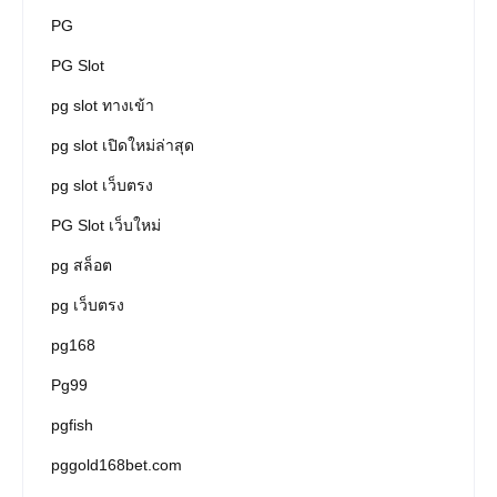
PG
PG Slot
pg slot ทางเข้า
pg slot เปิดใหม่ล่าสุด
pg slot เว็บตรง
PG Slot เว็บใหม่
pg สล็อต
pg เว็บตรง
pg168
Pg99
pgfish
pggold168bet.com