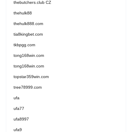
thebutchers.club CZ
thehulk88
thehulk888.com
tia8kingbet.com
tkbpgg.com
tong168win.com
tong168win.com
topstar359win.com
tree78999.com
ufa
ufa77
ufa8997
ufa9