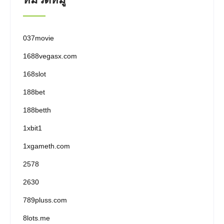
037movie
1688vegasx.com
168slot
188bet
188betth
1xbit1
1xgameth.com
2578
2630
789pluss.com
8lots.me