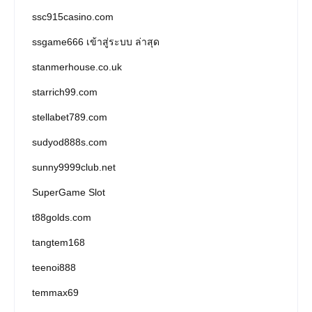
ssc915casino.com
ssgame666 เข้าสู่ระบบ ล่าสุด
stanmerhouse.co.uk
starrich99.com
stellabet789.com
sudyod888s.com
sunny9999club.net
SuperGame Slot
t88golds.com
tangtem168
teenoi888
temmax69