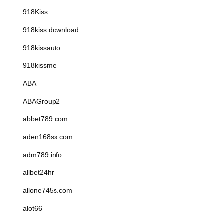
918Kiss
918kiss download
918kissauto
918kissme
ABA
ABAGroup2
abbet789.com
aden168ss.com
adm789.info
allbet24hr
allone745s.com
alot66