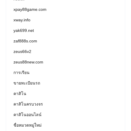
xpay88game.com
xway.info
yak699.net
zaf888s.com
zeus66v2
zeus88new.com
การเรียน
ขายทะเบียนรถ
คาสิโน
คาสิโนครบวงจร
คาสิโนออนไลน์
ชื่อหมวดหมู่ใหม่