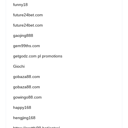
funny18
future24bet.com
future24bet.com
gaojing888
gem99ths.com
getgodz.com pl promotions
Giochi
gobaza88.com
gobaza88.com
gowingo88.com
happy168
hengjing168