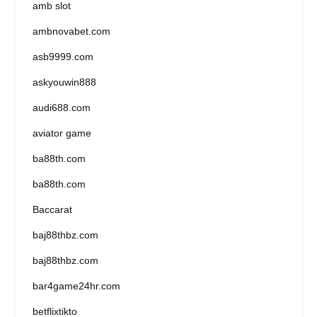
amb slot
ambnovabet.com
asb9999.com
askyouwin888
audi688.com
aviator game
ba88th.com
ba88th.com
Baccarat
baj88thbz.com
baj88thbz.com
bar4game24hr.com
betflixtikto