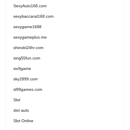
SexyAuto168.com
sexybaccarat168.com
sexygame1688
sexygameplus.me
shinobi24hr.com
sing55fun.com
six9game
sky2899.com
sl99games.com
Slot
slot auto
Slot Online