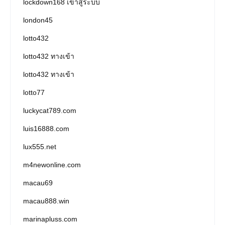
lockdown168 เข้าสู่ระบบ
london45
lotto432
lotto432 ทางเข้า
lotto432 ทางเข้า
lotto77
luckycat789.com
luis16888.com
lux555.net
m4newonline.com
macau69
macau888.win
marinapluss.com