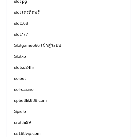
slot pg
slot เครดิตฟรี
slot168
slot777
Slotgame666 เข้าสู่ระบบ
Slotxo
slotxo24hr
soibet
sol-casino
spbetflik888.com
Spiele
sretthi99
ss168vip.com