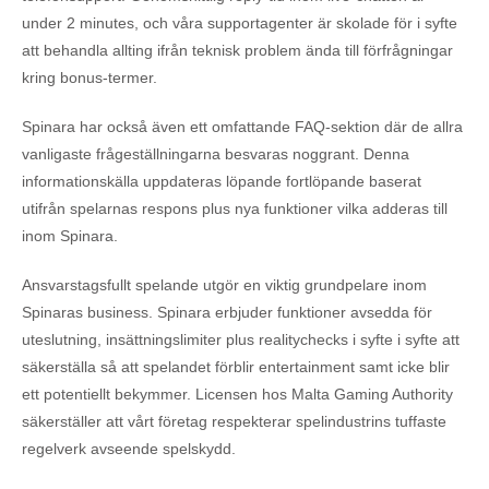
under 2 minutes, och våra supportagenter är skolade för i syfte
att behandla allting ifrån teknisk problem ända till förfrågningar
kring bonus-termer.
Spinara har också även ett omfattande FAQ-sektion där de allra
vanligaste frågeställningarna besvaras noggrant. Denna
informationskälla uppdateras löpande fortlöpande baserat
utifrån spelarnas respons plus nya funktioner vilka adderas till
inom Spinara.
Ansvarstagsfullt spelande utgör en viktig grundpelare inom
Spinaras business. Spinara erbjuder funktioner avsedda för
uteslutning, insättningslimiter plus realitychecks i syfte i syfte att
säkerställa så att spelandet förblir entertainment samt icke blir
ett potentiellt bekymmer. Licensen hos Malta Gaming Authority
säkerställer att vårt företag respekterar spelindustrins tuffaste
regelverk avseende spelskydd.