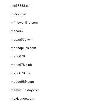
luis16888.com
lux555.net
m4newonline.com
macau69
macau888.win
marinapluss.com
mario678
mario678.club
mario678.info
medee989.com
meekin365day.com
mexicanoo.com