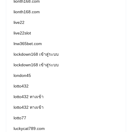
lionth168.com
lionth168.com
live22
live22slot
lnw365bet.com
lockdown168 เข้าสู่ระบบ
lockdown168 เข้าสู่ระบบ
london45
lotto432
lotto432 ทางเข้า
lotto432 ทางเข้า
lotto77
luckycat789.com