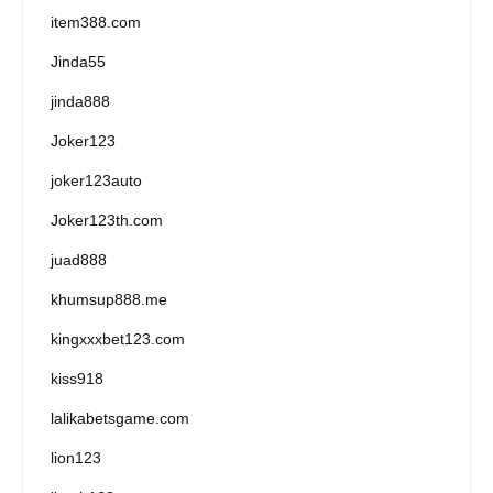
item388.com
Jinda55
jinda888
Joker123
joker123auto
Joker123th.com
juad888
khumsup888.me
kingxxxbet123.com
kiss918
lalikabetsgame.com
lion123