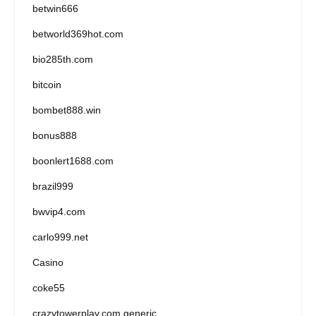
betwin666
betworld369hot.com
bio285th.com
bitcoin
bombet888.win
bonus888
boonlert1688.com
brazil999
bwvip4.com
carlo999.net
Casino
coke55
crazytowerplay.com generic