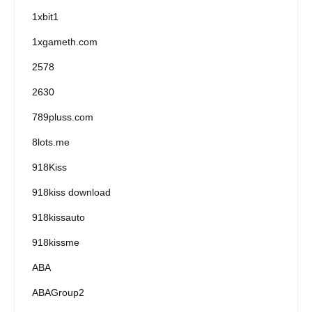
1xbit1
1xgameth.com
2578
2630
789pluss.com
8lots.me
918Kiss
918kiss download
918kissauto
918kissme
ABA
ABAGroup2