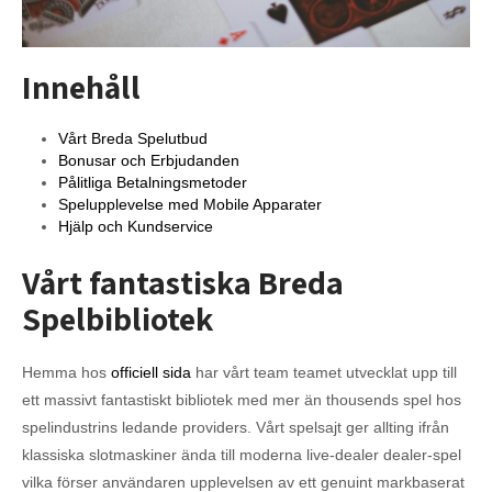
Innehåll
Vårt Breda Spelutbud
Bonusar och Erbjudanden
Pålitliga Betalningsmetoder
Spelupplevelse med Mobile Apparater
Hjälp och Kundservice
Vårt fantastiska Breda
Spelbibliotek
Hemma hos
officiell sida
har vårt team teamet utvecklat upp till
ett massivt fantastiskt bibliotek med mer än thousends spel hos
spelindustrins ledande providers. Vårt spelsajt ger allting ifrån
klassiska slotmaskiner ända till moderna live-dealer dealer-spel
vilka förser användaren upplevelsen av ett genuint markbaserat