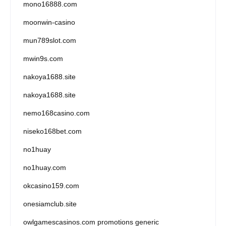
mono16888.com
moonwin-casino
mun789slot.com
mwin9s.com
nakoya1688.site
nakoya1688.site
nemo168casino.com
niseko168bet.com
no1huay
no1huay.com
okcasino159.com
onesiamclub.site
owlgamescasinos.com promotions generic