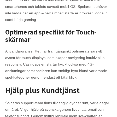
smartphones och tablets oavsett mobil-OS. Spelaren behöver
inte ladda ner en app – helt simpelt starta er browser, logga in
samt börja gaming.
Optimerad specifikt för Touch-
skärmar
Användargränssnittet har framgångsrikt optimerats särskilt
avsett för touch-displays, som skapar navigering intuitiv plus
responsiv. Casinospelen startar kvickt också med 4G-
anslutningar samt spelaren kan smidigt byta bland varierande
spel-kategorier genom endast ett fåtal klick.
Hjälp plus Kundtjänst
Spinaras support-team finns tillgänglig dygnet runt, varje dagar
om året. Vi ger hjälp på svenska genom livechatt, email och
telefonsupport. Genomsnittlig reply-tid inom live-chatten är