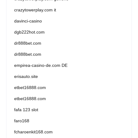
crazytowerplay.com it
davinci-casino
dgb222hot.com
dr888bet.com
dr888bet.com
empirea-casino-de.com DE
erisauto.site
etbet16888.com
etbet16888.com
fafa 123 slot
faro168
fcharoenkit168.com