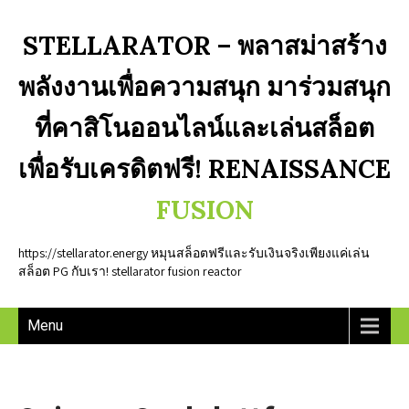
STELLARATOR – พลาสม่าสร้าง
พลังงานเพื่อความสนุก มาร่วมสนุก
ที่คาสิโนออนไลน์และเล่นสล็อต
เพื่อรับเครดิตฟรี! RENAISSANCE
FUSION
https://stellarator.energy หมุนสล็อตฟรีและรับเงินจริงเพียงแค่เล่น
สล็อต PG กับเรา! stellarator fusion reactor
Menu