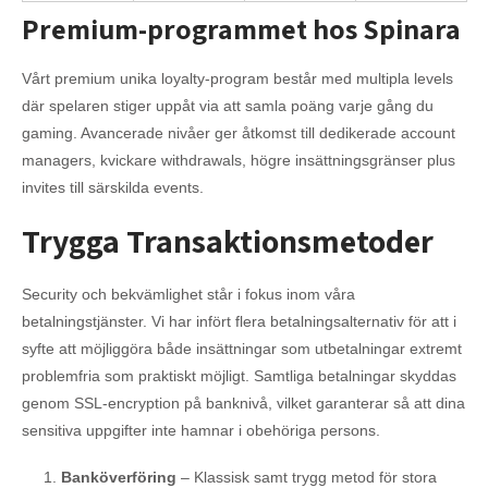
Premium-programmet hos Spinara
Vårt premium unika loyalty-program består med multipla levels
där spelaren stiger uppåt via att samla poäng varje gång du
gaming. Avancerade nivåer ger åtkomst till dedikerade account
managers, kvickare withdrawals, högre insättningsgränser plus
invites till särskilda events.
Trygga Transaktionsmetoder
Security och bekvämlighet står i fokus inom våra
betalningstjänster. Vi har infört flera betalningsalternativ för att i
syfte att möjliggöra både insättningar som utbetalningar extremt
problemfria som praktiskt möjligt. Samtliga betalningar skyddas
genom SSL-encryption på banknivå, vilket garanterar så att dina
sensitiva uppgifter inte hamnar i obehöriga persons.
Banköverföring
– Klassisk samt trygg metod för stora