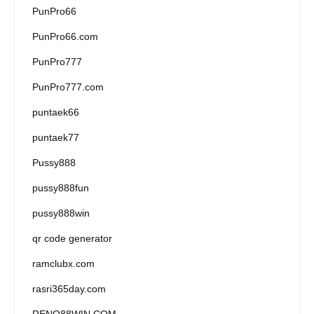
PunPro66
PunPro66.com
PunPro777
PunPro777.com
puntaek66
puntaek77
Pussy888
pussy888fun
pussy888win
qr code generator
ramclubx.com
rasri365day.com
RENO88WIN.COM