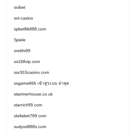
soibet
sol-casino
spbetflik888.com
Spiele
sretthi99
ss168vip.com
ssc915casino.com
ssgame666 เข้าสู่ระบบ ล่าสุด
stanmerhouse.co.uk
starrich99.com
stellabet789.com
sudyod888s.com