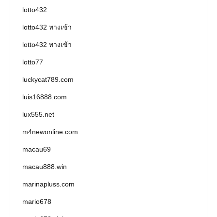
lotto432
lotto432 ทางเข้า
lotto432 ทางเข้า
lotto77
luckycat789.com
luis16888.com
lux555.net
m4newonline.com
macau69
macau888.win
marinapluss.com
mario678