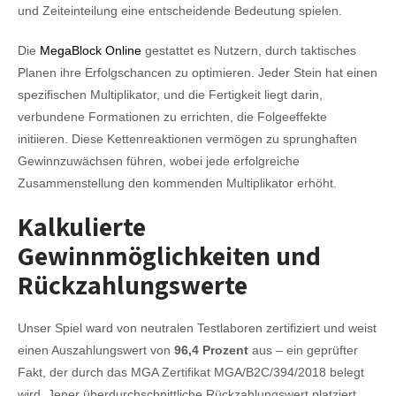
und Zeiteinteilung eine entscheidende Bedeutung spielen.
Die
MegaBlock Online
gestattet es Nutzern, durch taktisches
Planen ihre Erfolgschancen zu optimieren. Jeder Stein hat einen
spezifischen Multiplikator, und die Fertigkeit liegt darin,
verbundene Formationen zu errichten, die Folgeeffekte
initiieren. Diese Kettenreaktionen vermögen zu sprunghaften
Gewinnzuwächsen führen, wobei jede erfolgreiche
Zusammenstellung den kommenden Multiplikator erhöht.
Kalkulierte
Gewinnmöglichkeiten und
Rückzahlungswerte
Unser Spiel ward von neutralen Testlaboren zertifiziert und weist
einen Auszahlungswert von
96,4 Prozent
aus – ein geprüfter
Fakt, der durch das MGA Zertifikat MGA/B2C/394/2018 belegt
wird. Jener überdurchschnittliche Rückzahlungswert platziert