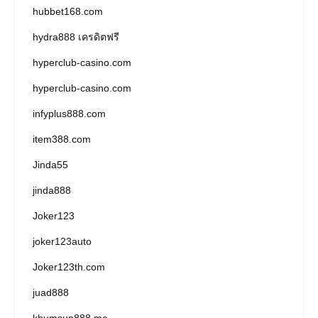
hubbet168.com
hydra888 เครดิตฟรี
hyperclub-casino.com
hyperclub-casino.com
infyplus888.com
item388.com
Jinda55
jinda888
Joker123
joker123auto
Joker123th.com
juad888