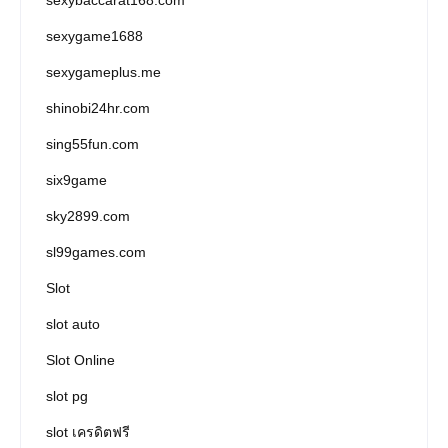
sexybaccarat168.com
sexygame1688
sexygameplus.me
shinobi24hr.com
sing55fun.com
six9game
sky2899.com
sl99games.com
Slot
slot auto
Slot Online
slot pg
slot เครดิตฟรี