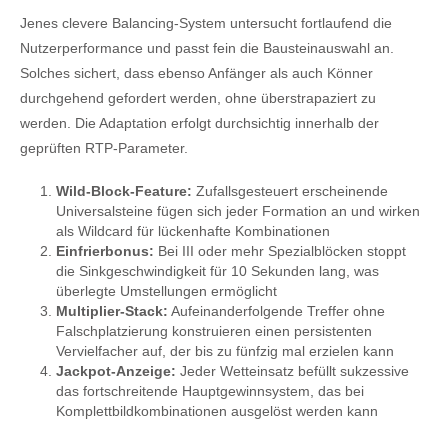
Jenes clevere Balancing-System untersucht fortlaufend die
Nutzerperformance und passt fein die Bausteinauswahl an.
Solches sichert, dass ebenso Anfänger als auch Könner
durchgehend gefordert werden, ohne überstrapaziert zu
werden. Die Adaptation erfolgt durchsichtig innerhalb der
geprüften RTP-Parameter.
Wild-Block-Feature:
Zufallsgesteuert erscheinende
Universalsteine fügen sich jeder Formation an und wirken
als Wildcard für lückenhafte Kombinationen
Einfrierbonus:
Bei III oder mehr Spezialblöcken stoppt
die Sinkgeschwindigkeit für 10 Sekunden lang, was
überlegte Umstellungen ermöglicht
Multiplier-Stack:
Aufeinanderfolgende Treffer ohne
Falschplatzierung konstruieren einen persistenten
Vervielfacher auf, der bis zu fünfzig mal erzielen kann
Jackpot-Anzeige:
Jeder Wetteinsatz befüllt sukzessive
das fortschreitende Hauptgewinnsystem, das bei
Komplettbildkombinationen ausgelöst werden kann