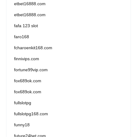
etbet16888.com
etbet16888.com
fafa 123 slot
faro168
fcharoenkit168.com
finnivips.com
fortune99vip.com
fox689ok.com
fox689ok.com
fullslotpg
fullslotpg168.com
funny18
future24bet.com