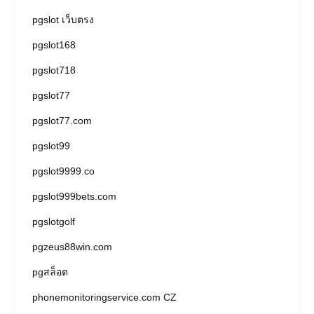
pgslot เว็บตรง
pgslot168
pgslot718
pgslot77
pgslot77.com
pgslot99
pgslot9999.co
pgslot999bets.com
pgslotgolf
pgzeus88win.com
pgสล็อต
phonemonitoringservice.com CZ