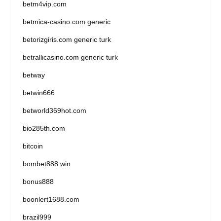
betm4vip.com
betmica-casino.com generic
betorizgiris.com generic turk
betrallicasino.com generic turk
betway
betwin666
betworld369hot.com
bio285th.com
bitcoin
bombet888.win
bonus888
boonlert1688.com
brazil999