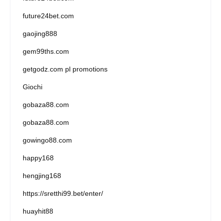
future24bet.com
gaojing888
gem99ths.com
getgodz.com pl promotions
Giochi
gobaza88.com
gobaza88.com
gowingo88.com
happy168
hengjing168
https://sretthi99.bet/enter/
huayhit88