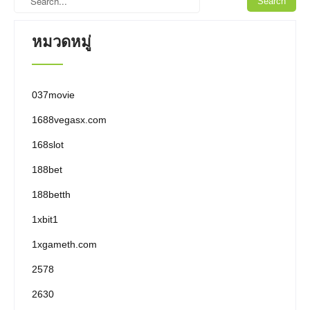
หมวดหมู่
037movie
1688vegasx.com
168slot
188bet
188betth
1xbit1
1xgameth.com
2578
2630