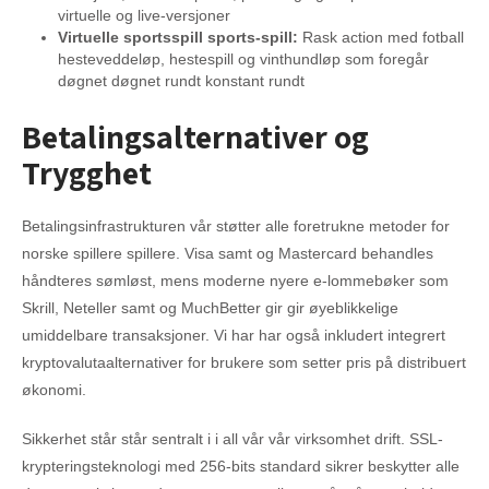
virtuelle og live-versjoner
Virtuelle sportsspill sports-spill:
Rask action med fotball
hesteveddeløp, hestespill og vinthundløp som foregår
døgnet døgnet rundt konstant rundt
Betalingsalternativer og
Trygghet
Betalingsinfrastrukturen vår støtter alle foretrukne metoder for
norske spillere spillere. Visa samt og Mastercard behandles
håndteres sømløst, mens moderne nyere e-lommebøker som
Skrill, Neteller samt og MuchBetter gir gir øyeblikkelige
umiddelbare transaksjoner. Vi har har også inkludert integrert
kryptovalutaalternativer for brukere som setter pris på distribuert
økonomi.
Sikkerhet står står sentralt i i all vår vår virksomhet drift. SSL-
krypteringsteknologi med 256-bits standard sikrer beskytter alle