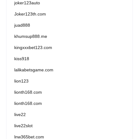
joker123auto
Joker123th.com
juad888
khumsup888.me
kingxxxbet123.com
kiss918
lalikabetsgame.com
lion123
lionth168.com
lionth168.com
live22
live22slot
lnw365bet.com