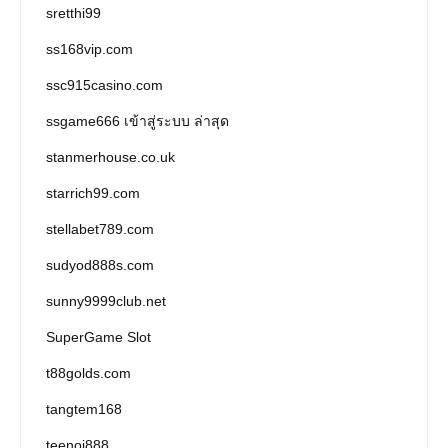
sretthi99
ss168vip.com
ssc915casino.com
ssgame666 เข้าสู่ระบบ ล่าสุด
stanmerhouse.co.uk
starrich99.com
stellabet789.com
sudyod888s.com
sunny9999club.net
SuperGame Slot
t88golds.com
tangtem168
teenoi888