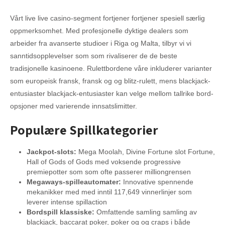
Vårt live live casino-segment fortjener fortjener spesiell særlig
oppmerksomhet. Med profesjonelle dyktige dealers som
arbeider fra avanserte studioer i Riga og Malta, tilbyr vi vi
sanntidsopplevelser som som rivaliserer de de beste
tradisjonelle kasinoene. Rulettbordene våre inkluderer varianter
som europeisk fransk, fransk og og blitz-rulett, mens blackjack-
entusiaster blackjack-entusiaster kan velge mellom tallrike bord-
opsjoner med varierende innsatslimitter.
Populære Spillkategorier
Jackpot-slots:
Mega Moolah, Divine Fortune slot Fortune,
Hall of Gods of Gods med voksende progressive
premiepotter som som ofte passerer milliongrensen
Megaways-spilleautomater:
Innovative spennende
mekanikker med med inntil 117,649 vinnerlinjer som
leverer intense spillaction
Bordspill klassiske:
Omfattende samling samling av
blackjack, baccarat poker, poker og og craps i både