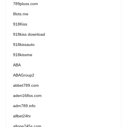
789pluss.com
8lots.me
918Kiss
918kiss download
918kissauto
918kissme
ABA
ABAGroup2
abbet789.com
aden168ss.com
adm789.info
allbet24hr
allone745s.com