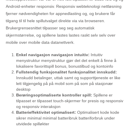
Android-enheter responsiv. Responsiv webteknologi nettløsning
fjerner nødvendigheten for appnedlasting og, og brukere får
tilgang til til hele spillutvalget direkte via via browseren.
Brukergrensesnittet tilpasser seg seg automatisk
skjermstørrelse, og spillene lastes lastes raskt selv selv over
mobile over mobile data datanettverk.
Enkel navigasjon navigasjon intuitiv:
Intuitiv
menystruktur menystruktur gjør det det enkelt å finne å
lokalisere favorittspill bonus, bonustilbud og kontoinfo
Fullstendig funksjonalitet funksjonalitet innskudd:
Innskudd betalinger, uttak samt og supporttjeneste er like
lett tilgjengelig på på mobil som på som på stasjonær
desktop
Berøringsoptimaliserte kontroller spill:
Spillene er
tilpasset er tilpasset touch-skjermer for presis og responsiv
og responsiv interaksjon
Batterieffektivitet optimalisert:
Optimalisert kode kode
sikrer minimal minimal batteribruk batteriforbruk under
utvidede spilløkter