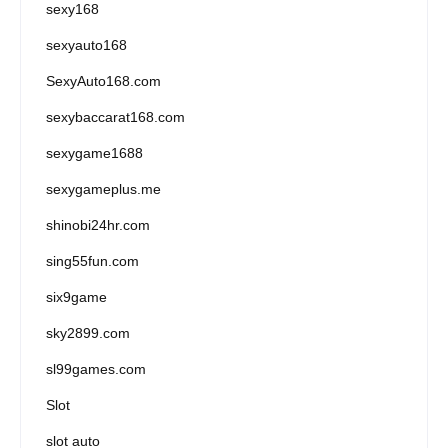
sexy168
sexyauto168
SexyAuto168.com
sexybaccarat168.com
sexygame1688
sexygameplus.me
shinobi24hr.com
sing55fun.com
six9game
sky2899.com
sl99games.com
Slot
slot auto