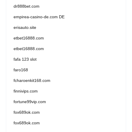
dr888bet.com
empirea-casino-de.com DE
erisauto.site
etbet16888.com
etbet16888.com
fafa 123 slot
faro168
fcharoenkit168.com
finnivips.com
fortune99vip.com
fox689ok.com
fox689ok.com