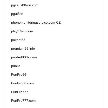
pgzeus88win.com
pgสล็อต
phonemonitoringservice.com CZ
play97vip.com
pokbet88
premium66.info
proded888x.com
public
PunPro66
PunPro66.com
PunPro777
PunPro777.com