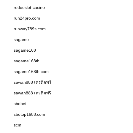
rodeoslot-casino
run24pro.com
runway789s.com
sagame
sagame168
sagame168th
sagame168th.com
sawan888 เครดิตฟรี
sawan888 เครดิตฟรี
sbobet
sbotop1688.com
scm