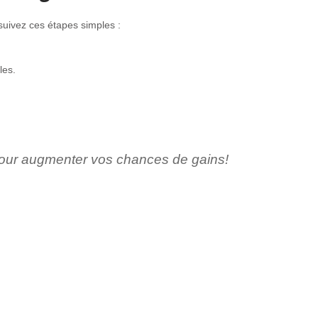
 suivez ces étapes simples :
les.
.
pour augmenter vos chances de gains!