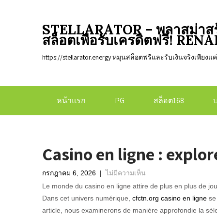
STELLARATOR – พลาสม่าสร้าง
สล็อตเพื่อรับเครดิตฟรี! RE
https://stellarator.energy หมุนสล็อตฟรีและรับเงินจริงเพียงแค่
หน้าแรก
PG
สล็อต168
Casino en ligne : explor
กรกฎาคม 6, 2026
|
ไม่มีความเห็น
Le monde du casino en ligne attire de plus en plus de jo
Dans cet univers numérique,
cfctn.org casino en ligne
se 
article, nous examinerons de manière approfondie la séle