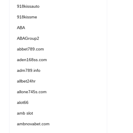
918kissauto
918kissme
ABA
ABAGroup2
abbet789.com
aden168ss.com
adm789.info
allbet24hr
allone745s.com
alot66
amb slot
ambnovabet.com