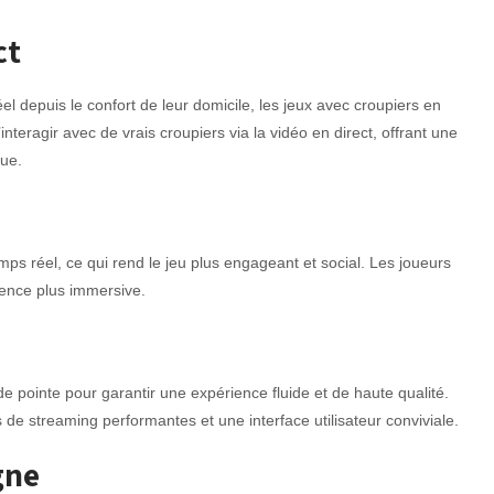
ct
el depuis le confort de leur domicile, les jeux avec croupiers en
nteragir avec de vrais croupiers via la vidéo en direct, offrant une
que.
mps réel, ce qui rend le jeu plus engageant et social. Les joueurs
ience plus immersive.
e pointe pour garantir une expérience fluide et de haute qualité.
 de streaming performantes et une interface utilisateur conviviale.
gne