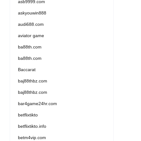
asb9999.com
askyouwin888
audi688.com
aviator game
ba88th.com
ba88th.com
Baccarat
baj88thbz.com
baj88thbz.com
bar4game24hr.com
betflixtikto
betflixtikto.info
betm4vip.com