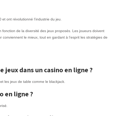
et ont révolutionné l’industrie du jeu.
n fonction de la diversité des jeux proposés. Les joueurs doivent
ur conviennent le mieux, tout en gardant à l’esprit les stratégies de
e jeux dans un casino en ligne ?
et les jeux de table comme le blackjack.
o en ligne ?
risé.