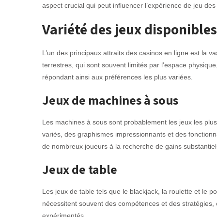
aspect crucial qui peut influencer l’expérience de jeu des 
Variété des jeux disponibles
L’un des principaux attraits des casinos en ligne est la 
terrestres, qui sont souvent limités par l’espace physique
répondant ainsi aux préférences les plus variées.
Jeux de machines à sous
Les machines à sous sont probablement les jeux les plus 
variés, des graphismes impressionnants et des fonctionnal
de nombreux joueurs à la recherche de gains substantiel
Jeux de table
Les jeux de table tels que le blackjack, la roulette et l
nécessitent souvent des compétences et des stratégies, c
expérimentés.