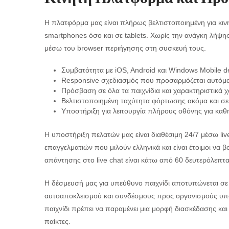
Η πλατφόρμα μας είναι πλήρως βελτιστοποιημένη για κινη
smartphones όσο και σε tablets. Χωρίς την ανάγκη λήψ
μέσω του browser περιήγησης στη συσκευή τους.
Συμβατότητα με iOS, Android και Windows Mobile d
Responsive σχεδιασμός που προσαρμόζεται αυτόμα
Πρόσβαση σε όλα τα παιχνίδια και χαρακτηριστικά 
Βελτιστοποιημένη ταχύτητα φόρτωσης ακόμα και σε
Υποστήριξη για λειτουργία πλήρους οθόνης για καθ
Η υποστήριξη πελατών μας είναι διαθέσιμη 24/7 μέσω liv
επαγγελματιών που μιλούν ελληνικά και είναι έτοιμοι ν
απάντησης στο live chat είναι κάτω από 60 δευτερόλεπτα
Η δέσμευσή μας για υπεύθυνο παιχνίδι αποτυπώνεται σε 
αυτοαποκλεισμού και συνδέσμους προς οργανισμούς υποσ
παιχνίδι πρέπει να παραμένει μια μορφή διασκέδασης κ
παίκτες.