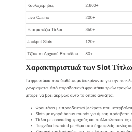
Κουλοχέρηδες
2,800+
Live Casino
200+
Επιτραπέζια Τίτλοι
350+
Jackpot Slots
120+
Τζάκποτ Αρχικού Επιπέδου
80+
Χαρακτηριστικά των Slot Τίτλ
Τα φρουτάκια που διαθέτουμε διακρίνονται για την ποικι
γνωρίσματα. Από παραδοσιακά φρουτάκια τριών τροχών 
μπορεί να βρει ακριβώς αυτό το οποίο αναζητά.
Φρουτάκια με προοδευτικά jackpots που υπερβαίνο
Slots με αγορά bonus rounds για άμεση πρόσβαση 
Τίτλοι με cascading τροχούς και πολλαπλασιαστές 
Παιχνίδια branded με θέμα από δημοφιλείς ταινίες κ
Κλασικά κουλοχέρηδες για τους λάτρεις της παραδο