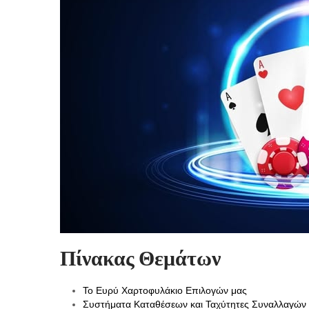
Πίνακας Θεμάτων
Το Ευρύ Χαρτοφυλάκιο Επιλογών μας
Συστήματα Καταθέσεων και Ταχύτητες Συναλλαγών