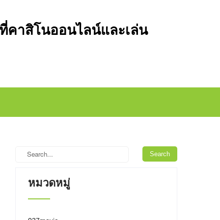
ี่คาสิโนออนไลน์และเล่น
หมวดหมู่