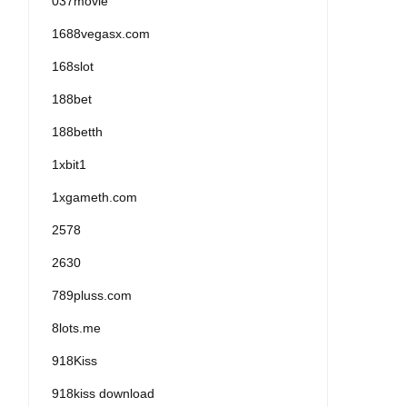
037movie
1688vegasx.com
168slot
188bet
188betth
1xbit1
1xgameth.com
2578
2630
789pluss.com
8lots.me
918Kiss
918kiss download