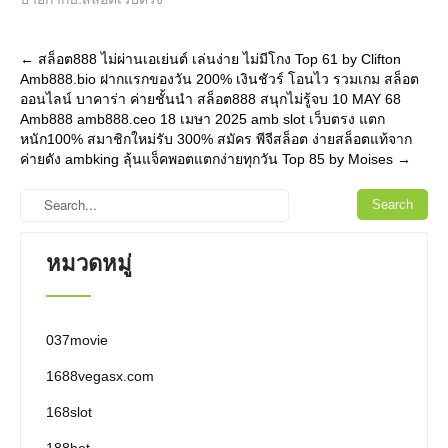
Post
←
สล็อต888 ไม่ผ่านเอเย่นต์ เล่นง่าย ไม่มีโกง Top 61 by Clifton
Amb888.bio ฝากแรกของวัน 200% เงินชัวร์ โอนไว รวมเกม สล็อต
navigation
ออนไลน์ บาคาร่า ค่ายชั้นนำ สล็อต888 สนุกไม่รู้จบ 10 MAY 68
Amb888 amb888.ceo 18 เมษา 2025 amb slot เว็บตรง แตก
หนัก100% สมาชิกใหม่รับ 300% สมัคร พีจีสล็อต ง่ายสล็อตแท้จาก
ค่ายดัง ambking ลุ้นแจ็คพอตแตกง่ายทุกวัน Top 85 by Moises
→
หมวดหมู่
037movie
1688vegasx.com
168slot
188bet