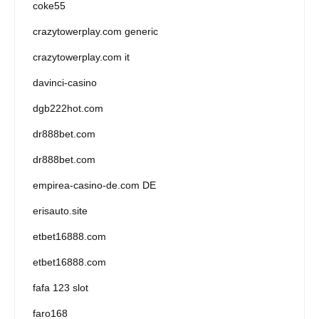
coke55
crazytowerplay.com generic
crazytowerplay.com it
davinci-casino
dgb222hot.com
dr888bet.com
dr888bet.com
empirea-casino-de.com DE
erisauto.site
etbet16888.com
etbet16888.com
fafa 123 slot
faro168