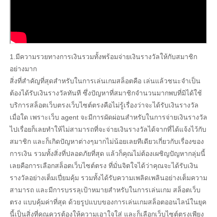
1.มีความรวยทางการเงินรวมทั้งพร้อมจ่ายเงินรางวัลให้กับสมาชิก
อย่างมาก
สิ่งที่สำคัญที่สุดสำหรับในการเล่นเกมสล็อตคือ เล่นแล้วชนะจำเป็น
ต้องได้รับเงินรางวัลทันที ซึ่งปัญหาที่สมาชิกจำนวนมากพบที่มิได้ใช้
บริการสล็อตเว็บตรงเว็บไซต์ตรงคือไม่รู้เรื่องว่าจะได้รับเงินรางวัล
เมื่อใด เพราะเว็บ agent จะมีการผัดผ่อนสำหรับในการจ่ายเงินรางวัล
ไปเรื่อยก็เลยทำให้ไม่สามารถที่จะจ่ายเงินรางวัลได้จากที่ได้แจ้งไว้กับ
สมาชิก และก็เกิดปัญหาต่างๆมากไม่น้อยเลยทีเดียวเกี่ยวกับเรื่องของ
การเงิน รวมทั้งสิ่งที่ปลอดภัยที่สุด แล้วก็คุณไม่ต้องเผชิญปัญหากลุ่มนี้
เลยคือการเลือกสล็อตเว็บไซต์ตรง ที่มั่นจิตใจได้ว่าคุณจะได้รับเงิน
รางวัลอย่างเต็มเปี่ยมคุ้ม รวมทั้งได้รับความเพลิดเพลินอย่างเต็มความ
สามารถ และมีการบรรลุเป้าหมายสำหรับในการเล่นเกม สล็อตเว็บ
ตรง แบบคุ้มค่าที่สุด ด้วยรูปแบบของการเล่นเกมสล็อตออนไลน์ในยุค
นี้เป็นสิ่งที่คุณควรต้องให้ความเอาใจใส่ และก็เลือกเว็บไซต์ตรงเพียง