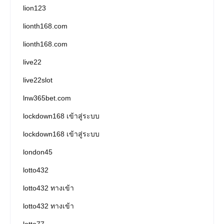
lion123
lionth168.com
lionth168.com
live22
live22slot
lnw365bet.com
lockdown168 เข้าสู่ระบบ
lockdown168 เข้าสู่ระบบ
london45
lotto432
lotto432 ทางเข้า
lotto432 ทางเข้า
lotto77