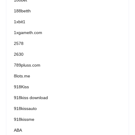
188betth
1xbit1
1xgameth.com
2578
2630
789pluss.com
8lots.me
918Kiss
918kiss download
918kissauto
918kissme
ABA