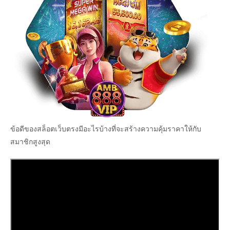
ข้อดีของสล็อตเว็บตรงมีอะไรบ้างที่จะสร้างความคุ้มราคาให้กับ
สมาชิกสูงสุด