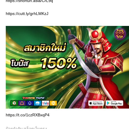
https://shorturl.asia/CrL9q
https://cutt.ly/grhLMKzJ
https://t.co/1czRXBxqP4
ป้ายกำกับ:
สล็อตเว็บตรง