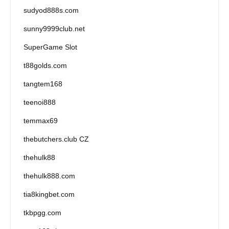
sudyod888s.com
sunny9999club.net
SuperGame Slot
t88golds.com
tangtem168
teenoi888
temmax69
thebutchers.club CZ
thehulk88
thehulk888.com
tia8kingbet.com
tkbpgg.com