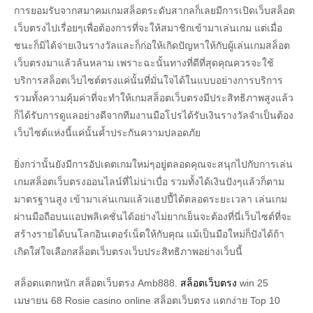
การยอมรับจากสมาคมเกมสล็อตระดับสากลก็เลยมีการเปิดเว็บสล็อต
เว็บตรงไปเรื่อยๆเพื่อต้องการที่จะให้สมาชิกเข้ามาเล่นเกม แต่เมื่อ
ชนะก็มิได้จ่ายเงินรางวัลและก็ก่อให้เกิดปัญหาให้กับผู้เล่นเกมสล็อต
เว็บตรงมาแล้วล้นหลาม เพราะฉะนั้นทางที่ดีที่สุดคุณควรจะใช้
บริการสล็อตเว็บไซต์ตรงแค่นั้นที่มั่นใจได้ในแบบอย่างการบริการ
รวมทั้งความคุ้มค่าที่จะทำให้เกมสล็อตเว็บตรงมีประสิทธิภาพสูงแล้ว
ก็ได้รับการดูแลอย่างดีจากทีมงานมือโปรได้รับเงินรางวัลจำเป็นต้อง
เว็บไซต์แห่งนี้แค่นั้นค้ำประกันความปลอดภัย
ยิ่งกว่านั้นยังมีการอัปเดตเกมใหม่ๆอยู่ตลอดคุณจะสนุกไปกับการเล่น
เกมสล็อตเว็บตรงออนไลน์ที่ไม่น่าเบื่อ รวมทั้งได้เงินปังๆแล้วก็ตาม
มาตรฐานสูง เข้ามาเล่นเกมแล้วแฮปปี้ได้ตลอดระยะเวลา เล่นเกม
ผ่านมือถือบนแอปพลิเคชั่นได้อย่างไม่ยากเย็นจะต้องที่นี่เว็บไซต์ที่จะ
สร้างรายได้บนโลกอินเตอร์เน็ตให้กับคุณ แม้เป็นมือใหม่ก็ปังได้ถ้า
เกิดใส่ใจเลือกสล็อตเว็บตรงเว็บประสิทธิภาพอย่างเว็บนี้
สล็อตแตกหนัก สล็อตเว็บตรง Amb888.
สล็อตเว็บตรง
win 25
เมษายน 68 Rosie casino online สล็อตเว็บตรง แตกง่าย Top 10