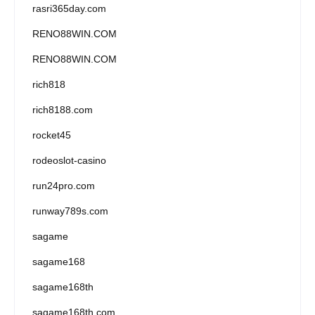
rasri365day.com
RENO88WIN.COM
RENO88WIN.COM
rich818
rich8188.com
rocket45
rodeoslot-casino
run24pro.com
runway789s.com
sagame
sagame168
sagame168th
sagame168th.com